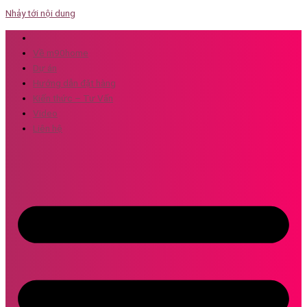
Nhảy tới nội dung
Về m90home
Dự án
Hướng dẫn đặt hàng
Kiến thức – Tư Vấn
Video
Liên hệ