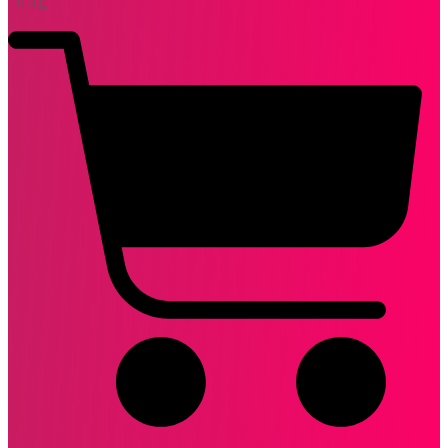
0
₫
0