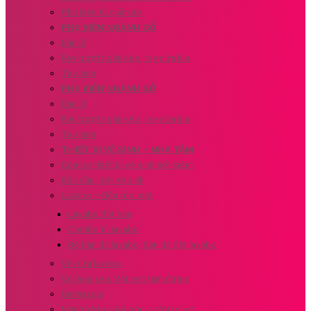
Phụ kiện tủ quần áo
PHỤ KIỆN NGÀNH GỖ
Bản lề
Ray trượt ngăn kéo, ray cửa lùa
Tay nắm
PHỤ KIỆN NGÀNH GỖ
Bản lề
Ray trượt ngăn kéo, ray cửa lùa
Tay nắm
THIẾT BỊ VỆ SINH – NHÀ TẮM
Combo thiết bị vệ sinh tiết kiệm
Bồn cầu, bệt vệ sinh
Lavabo – Bồn rửa mặt
Lavabo đặt bàn
Combo tủ lavabo
Bộ bàn đá lavabo, bàn đá đặt lavabo
Vòi rửa lavabo
Vòi hoa sen, Vòi sen tắm đứng
Gương soi
Máng khăn – kệ góc – Vòi toilet