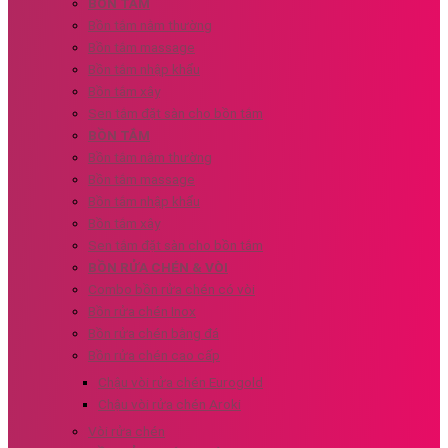
BỒN TẮM
Bồn tắm nằm thường
Bồn tắm massage
Bồn tắm nhập khẩu
Bồn tắm xây
Sen tắm đặt sàn cho bồn tắm
BỒN TẮM
Bồn tắm nằm thường
Bồn tắm massage
Bồn tắm nhập khẩu
Bồn tắm xây
Sen tắm đặt sàn cho bồn tắm
BỒN RỬA CHÉN & VÒI
Combo bồn rửa chén có vòi
Bồn rửa chén Inox
Bồn rửa chén bằng đá
Bồn rửa chén cao cấp
Chậu vòi rửa chén Eurogold
Chậu vòi rửa chén Aroki
Vòi rửa chén