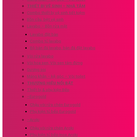
THIẾT BỊ VỆ SINH – NHÀ TẮM
Combo thiết bị vệ sinh tiết kiệm
Bồn cầu, bệt vệ sinh
Lavabo – Bồn rửa mặt
Lavabo đặt bàn
Combo tủ lavabo
Bộ bàn đá lavabo, bàn đá đặt lavabo
Vòi rửa lavabo
Vòi hoa sen, Vòi sen tắm đứng
Gương soi
Máng khăn – kệ góc – Vòi toilet
THƯƠNG HIỆU NỔI BẬT
Thiết bị & phụ kiện Bếp
–Eurogold
Chậu vòi rửa chén Eurogold
Phụ kiện tủ bếp Eurogold
–Aroki
Chậu vòi rửa chén Aroki
Phụ kiện tủ bếp Inox Aroki