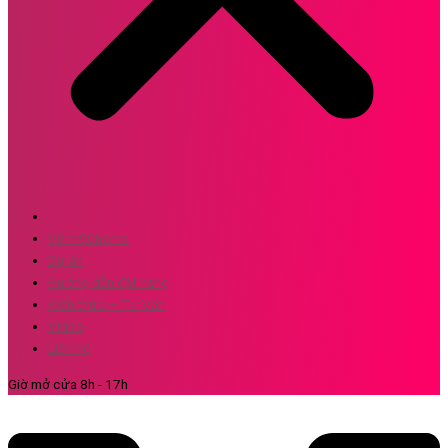
Về m90home
Dự án
Hướng dẫn đặt hàng
Kiến thức – Tư Vấn
Video
Liên hệ
Giờ mở cửa 8h - 17h