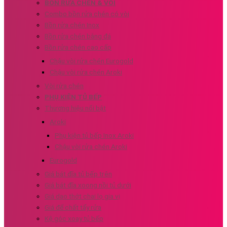
BỒN RỬA CHÉN & VÒI
Combo bồn rửa chén có vòi
Bồn rửa chén Inox
Bồn rửa chén bằng đá
Bồn rửa chén cao cấp
Chậu vòi rửa chén Eurogold
Chậu vòi rửa chén Aroki
Vòi rửa chén
PHỤ KIỆN TỦ BẾP
Thương hiệu nổi bật
Aroki
Phụ kiện tủ bếp Inox Aroki
Chậu vòi rửa chén Aroki
Eurogold
Giá bát đĩa tủ bếp trên
Giá bát đĩa xoong nồi tủ dưới
Giá dao thớt chai lọ gia vị
Giá để chất tẩy rửa
Kệ góc xoay tủ bếp