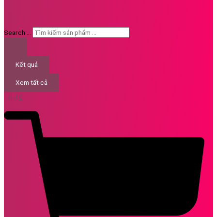
Search ...
Kết quả
Xem tất cả
0
₫
0