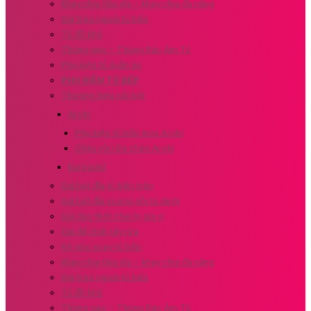
Khay chia thìa nĩa – khay chia đa năng
Giá treo ngoài tủ bếp
Tủ đồ khô
Thùng gạo – Thùng Rác Âm Tủ
Phụ kiện tủ quần áo
PHỤ KIỆN TỦ BẾP
Thương hiệu nổi bật
Aroki
Phụ kiện tủ bếp Inox Aroki
Chậu vòi rửa chén Aroki
Eurogold
Giá bát đĩa tủ bếp trên
Giá bát đĩa xoong nồi tủ dưới
Giá dao thớt chai lọ gia vị
Giá để chất tẩy rửa
Kệ góc xoay tủ bếp
Khay chia thìa nĩa – khay chia đa năng
Giá treo ngoài tủ bếp
Tủ đồ khô
Thùng gạo – Thùng Rác Âm Tủ