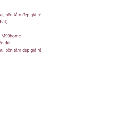
hất)
ện đại