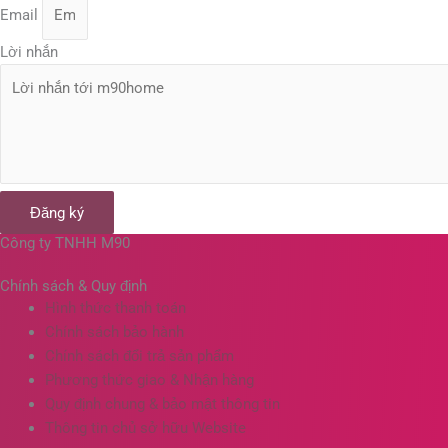
Email
Lời nhắn
Đăng ký
Công ty TNHH M90
Chính sách & Quy định
Hình thức thanh toán
Chính sách bảo hành
Chính sách đổi trả sản phẩm
Phương thức giao & Nhận hàng
Quy định chung & bảo mật thông tin
Thông tin chủ sở hữu Website