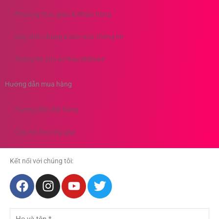
Phương thức giao & Nhận hàng
Quy định chung & bảo mật thông tin
Thông tin chủ sở hữu Website
Hướng dẫn mua hàng
Hướng dẫn đặt hàng
Câu hỏi thường gặp
Kết nối với chúng tôi:
F
I
Y
T
a
n
o
w
c
s
u
i
Họ
e
t
t
t