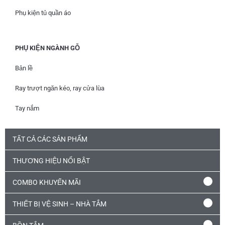
Phụ kiện tủ quần áo
PHỤ KIỆN NGÀNH GỖ
Bản lề
Ray trượt ngăn kéo, ray cửa lùa
Tay nắm
TẤT CẢ CÁC SẢN PHẨM
THƯƠNG HIỆU NỔI BẬT
COMBO KHUYẾN MÃI
THIẾT BỊ VỆ SINH – NHÀ TẮM