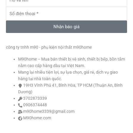
và
b
a
u
t
tên
Số
o
g
b
e
điện
o
r
e
r
thoại
k
a
Nhận báo giá
m
công ty tnhh m90 - phụ kiện nội thất m90home
M90home – Mua bán thiết bị vệ sinh, thiết bị bếp, bồn tắm
nằm cao cấp hàng đầu tại Việt Nam.
Mang lại nhiều tiện lợi, sự lựa chọn, giá rẻ, dịch vụ giao
hàng tại nhà toàn quốc.
19H3 Vĩnh Phú 41, Bình Hòa, TP HCM (Thuận An, Bình
Dương)
3702873339
0906374448
m90home3339@gmail.com
M90home.com