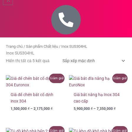
Trang chủ
/ Sản phẩm Chất liệu / Inox SUS304HL
Inox SUS304HL
Hiển thị tất cả 5 kết quả
Khoảng
Khoảng
Giảm giá!
Giảm giá!
giá:
giá:
từ
từ
1,500,000 ₫
5,900,000
Giá để chén bát cố định
Giá bát nâng hạ Inox 304
đến
đến
inox 304
cao cấp
2,175,000 ₫
7,350,000
1,500,000
₫
–
2,175,000
₫
5,900,000
₫
–
7,350,000
₫
Khoảng
Khoảng
Giảm giá!
Giảm giá!