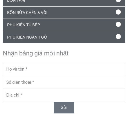
BỒN TẮM
BỒN RỬA CHÉN & VÒI
PHỤ KIỆN TỦ BẾP
PHỤ KIỆN NGÀNH GỖ
Nhận bảng giá mới nhất
Họ
và
tên
Số
điện
thoại
Địa
chỉ
Gửi