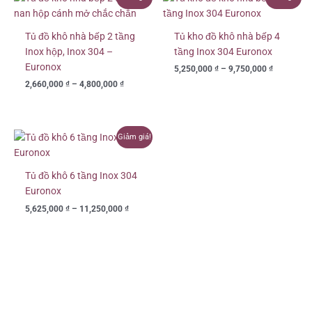
giá:
giá:
từ
từ
2,660,000 ₫
5,250,000
Tủ đồ khô nhà bếp 2 tầng
Tủ kho đồ khô nhà bếp 4
đến
đến
Inox hộp, Inox 304 –
tầng Inox 304 Euronox
4,800,000 ₫
9,750,000
Euronox
5,250,000
₫
–
9,750,000
₫
2,660,000
₫
–
4,800,000
₫
Khoảng
Giảm giá!
giá:
từ
5,625,000 ₫
Tủ đồ khô 6 tầng Inox 304
đến
Euronox
11,250,000 ₫
5,625,000
₫
–
11,250,000
₫