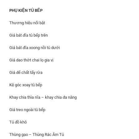
PHỤ KIỆN TỦ BẾP
Thương hiệu nổi bật
Giá bát đĩa tủ bếp trên
Giá bát đĩa xoong nồi tủ dưới
Giá dao thớt chai lọ gia vị
Giá để chất tẩy rửa
Kệ góc xoay tủ bếp
Khay chia thìa nĩa – khay chia đa năng
Giá treo ngoài tủ bếp
Tủ đồ khô
Thùng gạo – Thùng Rác Âm Tủ