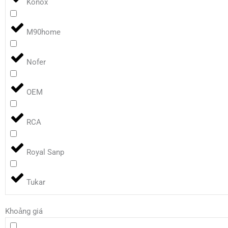
Konox
M90home
Nofer
OEM
RCA
Royal Sanp
Tukar
Khoảng giá