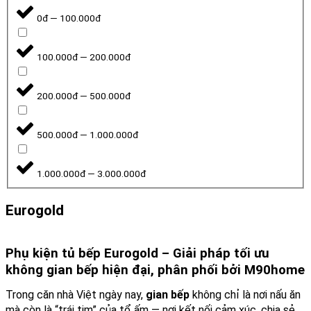
0đ — 100.000đ
100.000đ — 200.000đ
200.000đ — 500.000đ
500.000đ — 1.000.000đ
1.000.000đ — 3.000.000đ
Eurogold
Phụ kiện tủ bếp Eurogold – Giải pháp tối ưu
không gian bếp hiện đại, phân phối bởi M90home
Trong căn nhà Việt ngày nay,
gian bếp
không chỉ là nơi nấu ăn
mà còn là “trái tim” của tổ ấm — nơi kết nối cảm xúc, chia sẻ