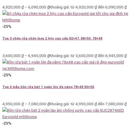
4,920,000
₫
–
6,090,000
₫
Khoảng giá: từ 4,920,000 ₫ đến 6,090,000 ₫
Tất cả đều giúp tối ưu diện tích, sắp xếp nồi chảo gọn gàng và
dễ lấy.
Giá bát đĩa – Giải pháp sấy khô và úp chén gọn gàng
-25%
Giá bát đĩa Eurogold được thiết kế
thông minh 2 tầng
, phù
Top 3 chậu rửa chén Inox 2 hộc cao cấp 82×47, 88×50, 78×48
hợp cho tủ trên hoặc tủ dưới.
Phiên bản
giá úp chén Inox 304
giúp thoát nước nhanh,
3,600,000
₫
–
6,945,000
₫
Khoảng giá: từ 3,600,000 ₫ đến 6,945,000 ₫
chống gỉ sét, giữ chén bát khô ráo, sạch khuẩn.
Khi kết hợp với
khay hứng nước
bộ phụ kiện này không chỉ
tiện dụng mà còn mang lại vẻ hiện đại cho không gian bếp.
-25%
Top 4 mẫu bồn rửa bát 1 ngăn lớn đa năng 78×48 80×50
Giá nâng hạ tự động – Tinh hoa công nghệ châu Âu
Một trong những sản phẩm đẳng cấp nhất của Eurogold là
giá
4,950,000
₫
–
7,080,000
₫
Khoảng giá: từ 4,950,000 ₫ đến 7,080,000 ₫
bát nâng hạ tự động
.
Với cơ chế thủy lực hoặc điện tử, giá nâng hạ giúp người dùng
dễ dàng kéo hạ giá bát xuống chỉ bằng một thao tác nhẹ.
-25%