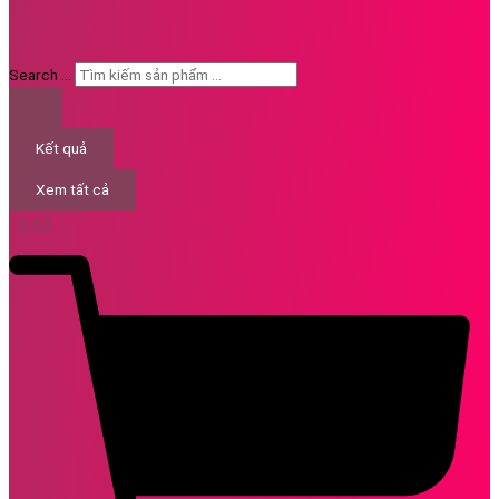
Search ...
Kết quả
Xem tất cả
0
₫
0