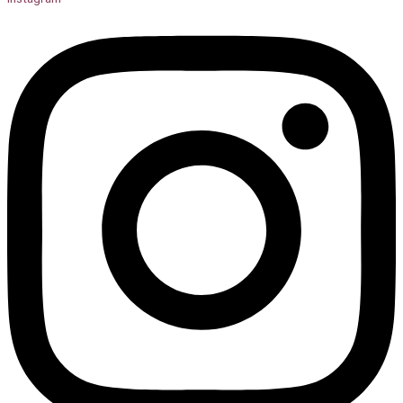
Facebook:
M90HOME
M90home – Giải pháp phụ kiện nội thất thông minh & bền
đẹp cho ngôi nhà Việt.