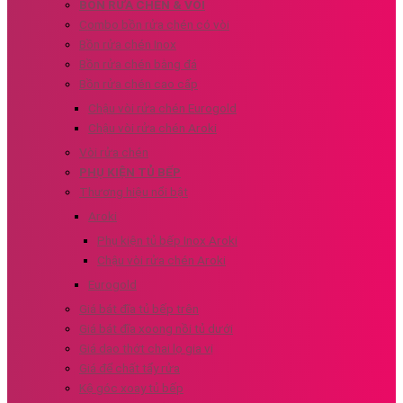
BỒN RỬA CHÉN & VÒI
Combo bồn rửa chén có vòi
Bồn rửa chén Inox
Bồn rửa chén bằng đá
Bồn rửa chén cao cấp
Chậu vòi rửa chén Eurogold
Chậu vòi rửa chén Aroki
Vòi rửa chén
PHỤ KIỆN TỦ BẾP
Thương hiệu nổi bật
Aroki
Phụ kiện tủ bếp Inox Aroki
Chậu vòi rửa chén Aroki
Eurogold
Giá bát đĩa tủ bếp trên
Giá bát đĩa xoong nồi tủ dưới
Giá dao thớt chai lọ gia vị
Giá để chất tẩy rửa
Kệ góc xoay tủ bếp