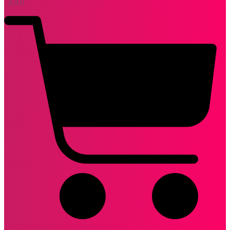
0
₫
0