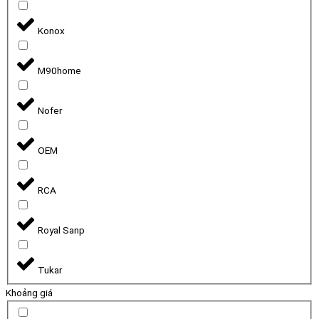
Konox
M90home
Nofer
OEM
RCA
Royal Sanp
Tukar
Khoảng giá