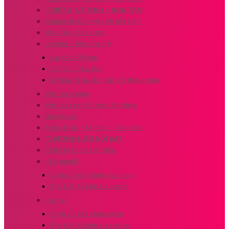
THIẾT BỊ VỆ SINH – NHÀ TẮM
Combo thiết bị vệ sinh tiết kiệm
Bồn cầu, bệt vệ sinh
Lavabo – Bồn rửa mặt
Lavabo đặt bàn
Combo tủ lavabo
Bộ bàn đá lavabo, bàn đá đặt lavabo
Vòi rửa lavabo
Vòi hoa sen, Vòi sen tắm đứng
Gương soi
Máng khăn – kệ góc – Vòi toilet
THƯƠNG HIỆU NỔI BẬT
Thiết bị & phụ kiện Bếp
–Eurogold
Chậu vòi rửa chén Eurogold
Phụ kiện tủ bếp Eurogold
–Aroki
Chậu vòi rửa chén Aroki
Phụ kiện tủ bếp Inox Aroki