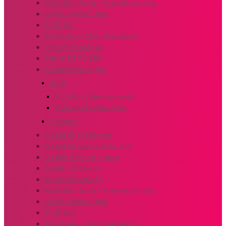
Khay chia thìa nĩa – khay chia đa năng
Giá treo ngoài tủ bếp
Tủ đồ khô
Thùng gạo – Thùng Rác Âm Tủ
Phụ kiện tủ quần áo
PHỤ KIỆN TỦ BẾP
Thương hiệu nổi bật
Aroki
Phụ kiện tủ bếp Inox Aroki
Chậu vòi rửa chén Aroki
Eurogold
Giá bát đĩa tủ bếp trên
Giá bát đĩa xoong nồi tủ dưới
Giá dao thớt chai lọ gia vị
Giá để chất tẩy rửa
Kệ góc xoay tủ bếp
Khay chia thìa nĩa – khay chia đa năng
Giá treo ngoài tủ bếp
Tủ đồ khô
Thùng gạo – Thùng Rác Âm Tủ