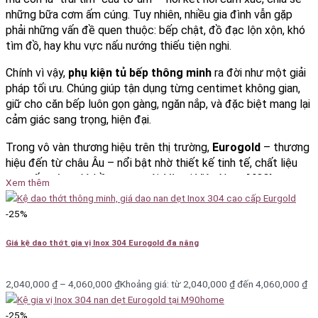
những bữa cơm ấm cúng. Tuy nhiên, nhiều gia đình vẫn gặp
phải những vấn đề quen thuộc: bếp chật, đồ đạc lộn xộn, khó
tìm đồ, hay khu vực nấu nướng thiếu tiện nghi.
Chính vì vậy,
phụ kiện tủ bếp thông minh
ra đời như một giải
pháp tối ưu. Chúng giúp tận dụng từng centimet không gian,
giữ cho căn bếp luôn gọn gàng, ngăn nắp, và đặc biệt mang lại
cảm giác sang trọng, hiện đại.
Trong vô vàn thương hiệu trên thị trường,
Eurogold
– thương
hiệu đến từ châu Âu – nổi bật nhờ thiết kế tinh tế, chất liệu
cao cấp, cùng độ bền vượt trội. Và tại Việt Nam,
M90home
Xem thêm
tự hào là
đại lý phân phối chính hãng Eurogold
, phục vụ cả
khách hàng lẻ
lẫn
đại lý, đơn vị thi công nội thất
trên toàn
-25%
quốc.
Giá kệ dao thớt gia vị Inox 304 Eurogold đa năng
Thương hiệu Eurogold – Chuẩn mực châu Âu
trong từng chi tiết
2,040,000
₫
–
4,060,000
₫
Khoảng giá: từ 2,040,000 ₫ đến 4,060,000 ₫
Eurogold
là thương hiệu phụ kiện tủ bếp cao cấp được phát
triển theo tiêu chuẩn châu Âu, nổi tiếng với triết lý
“Chất
-25%