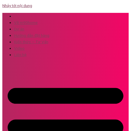
Nhảy tới nội dung
Về m90home
Dự án
Hướng dẫn đặt hàng
Kiến thức – Tư Vấn
Video
Liên hệ