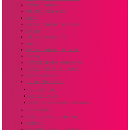
Phụ kiện tủ quần áo
PHỤ KIỆN NGÀNH GỖ
Bản lề
Ray trượt ngăn kéo, ray cửa lùa
Tay nắm
PHỤ KIỆN NGÀNH GỖ
Bản lề
Ray trượt ngăn kéo, ray cửa lùa
Tay nắm
THIẾT BỊ VỆ SINH – NHÀ TẮM
Combo thiết bị vệ sinh tiết kiệm
Bồn cầu, bệt vệ sinh
Lavabo – Bồn rửa mặt
Lavabo đặt bàn
Combo tủ lavabo
Bộ bàn đá lavabo, bàn đá đặt lavabo
Vòi rửa lavabo
Vòi hoa sen, Vòi sen tắm đứng
Gương soi
Máng khăn – kệ góc – Vòi toilet