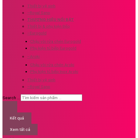
Thiết bị vệ sinh
–Royal Sanp
THƯƠNG HIỆU NỔI BẬT
Thiết bị & phụ kiện Bếp
–Eurogold
Chậu vòi rửa chén Eurogold
Phụ kiện tủ bếp Eurogold
–Aroki
Chậu vòi rửa chén Aroki
Phụ kiện tủ bếp Inox Aroki
Thiết bị vệ sinh
–Royal Sanp
Search ...
Kết quả
Xem tất cả