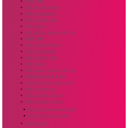
BỒN TẮM
Bồn tắm nằm thường
Bồn tắm massage
Bồn tắm nhập khẩu
Bồn tắm xây
Sen tắm đặt sàn cho bồn tắm
BỒN TẮM
Bồn tắm nằm thường
Bồn tắm massage
Bồn tắm nhập khẩu
Bồn tắm xây
Sen tắm đặt sàn cho bồn tắm
BỒN RỬA CHÉN & VÒI
Combo bồn rửa chén có vòi
Bồn rửa chén Inox
Bồn rửa chén bằng đá
Bồn rửa chén cao cấp
Chậu vòi rửa chén Eurogold
Chậu vòi rửa chén Aroki
Vòi rửa chén