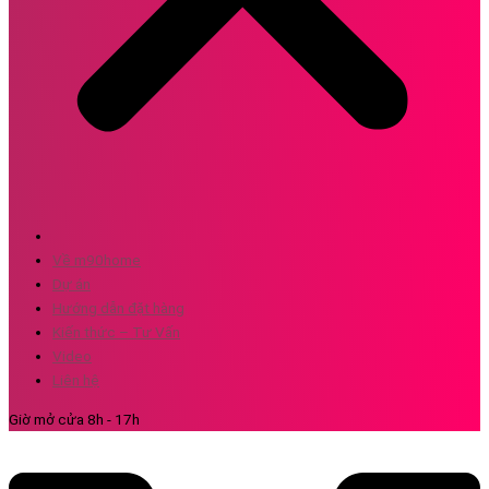
Về m90home
Dự án
Hướng dẫn đặt hàng
Kiến thức – Tư Vấn
Video
Liên hệ
Giờ mở cửa 8h - 17h