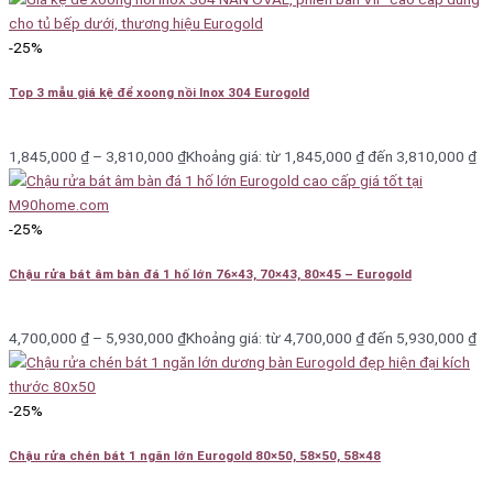
Giá tốt cho đại lý
và
chiết khấu ưu đãi cho khách lẻ
.
Kho hàng lớn, đa dạng mẫu mã
– luôn có sẵn để giao
-25%
nhanh.
Đội ngũ tư vấn kỹ thuật chuyên sâu
: am hiểu từng sản
Top 3 mẫu giá kệ để xoong nồi Inox 304 Eurogold
phẩm
1,845,000
₫
–
3,810,000
₫
Khoảng giá: từ 1,845,000 ₫ đến 3,810,000 ₫
Các dòng sản phẩm Eurogold nổi bật tại
M90home
-25%
Giá xoong nồi Eurogold – Tối ưu không gian tủ bếp dưới
Giá xoong nồi là món phụ kiện “must-have” trong mọi căn bếp.
Chậu rửa bát âm bàn đá 1 hố lớn 76×43, 70×43, 80×45 – Eurogold
Sản phẩm Eurogold nổi bật với
Inox 304 dày dặn
,
ray trượt
giảm chấn
siêu êm, và
thiết kế nan tròn, nan dẹt, nan oval
4,700,000
₫
–
5,930,000
₫
Khoảng giá: từ 4,700,000 ₫ đến 5,930,000 ₫
giúp tùy chọn theo phong cách tủ.
Giá xoong nồi nan tròn
: bền, thanh thoát, phù hợp
-25%
phong cách cổ điển.
Giá xoong nồi nan dẹt
: hiện đại, sang trọng, dễ vệ sinh.
Chậu rửa chén bát 1 ngăn lớn Eurogold 80×50, 58×50, 58×48
Giá xoong nồi nan oval
: cao cấp, nổi bật trong các
thiết kế tủ bếp châu Âu.