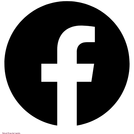
xuất.
M90home không chỉ bán sản phẩm, mà còn đồng hành cùng
khách hàng trong
toàn bộ hành trình hoàn thiện căn bếp
–
từ thiết kế, chọn phụ kiện, đến bảo trì sau lắp đặt.
Nâng tầm không gian bếp Việt cùng Eurogold &
M90home
Một căn bếp đẹp không chỉ nhờ vật liệu gỗ, đá hay màu sơn,
mà còn bởi
sự tiện nghi và tinh tế trong từng chi tiết phụ
kiện
.
Với
phụ kiện tủ bếp Eurogold
, bạn không chỉ sở hữu những
món đồ bền đẹp mà còn nâng cao trải nghiệm sống mỗi ngày.
M90home
– đại lý phân phối chính thức Eurogold tại Việt
Nam – cam kết mang đến cho bạn
sản phẩm chính hãng, giá
tốt và dịch vụ tận tâm nhất.
Web:
https://m90home.com/
Hotline/zalo:
0906374448
Instagram