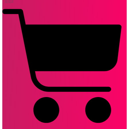
0
₫
0