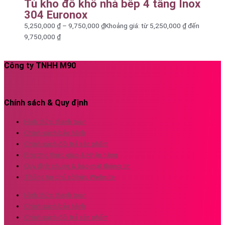
Tủ kho đồ khô nhà bếp 4 tầng Inox
304 Euronox
5,250,000
₫
–
9,750,000
₫
Khoảng giá: từ 5,250,000 ₫ đến
9,750,000 ₫
Công ty TNHH M90
Chính sách & Quy định
Hình thức thanh toán
Chính sách bảo hành
Chính sách đổi trả sản phẩm
Phương thức giao & Nhận hàng
Quy định chung & bảo mật thông tin
Thông tin chủ sở hữu Website
Hình thức thanh toán
Chính sách bảo hành
Chính sách đổi trả sản phẩm