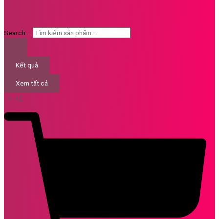
Search ...
Kết quả
Xem tất cả
0
₫
0