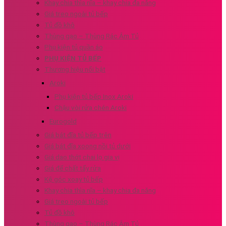
Khay chia thìa nĩa – khay chia đa năng
Giá treo ngoài tủ bếp
Tủ đồ khô
Thùng gạo – Thùng Rác Âm Tủ
Phụ kiện tủ quần áo
PHỤ KIỆN TỦ BẾP
Thương hiệu nổi bật
Aroki
Phụ kiện tủ bếp Inox Aroki
Chậu vòi rửa chén Aroki
Eurogold
Giá bát đĩa tủ bếp trên
Giá bát đĩa xoong nồi tủ dưới
Giá dao thớt chai lọ gia vị
Giá để chất tẩy rửa
Kệ góc xoay tủ bếp
Khay chia thìa nĩa – khay chia đa năng
Giá treo ngoài tủ bếp
Tủ đồ khô
Thùng gạo – Thùng Rác Âm Tủ