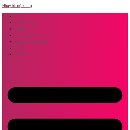
Nhảy tới nội dung
Về m90home
Dự án
Hướng dẫn đặt hàng
Kiến thức – Tư Vấn
Video
Liên hệ