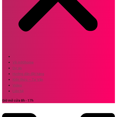
Về m90home
Dự án
Hướng dẫn đặt hàng
Kiến thức – Tư Vấn
Video
Liên hệ
Giờ mở cửa 8h - 17h