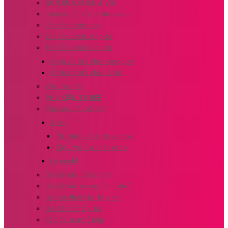
BỒN RỬA CHÉN & VÒI
Combo bồn rửa chén có vòi
Bồn rửa chén Inox
Bồn rửa chén bằng đá
Bồn rửa chén cao cấp
Chậu vòi rửa chén Eurogold
Chậu vòi rửa chén Aroki
Vòi rửa chén
PHỤ KIỆN TỦ BẾP
Thương hiệu nổi bật
Aroki
Phụ kiện tủ bếp Inox Aroki
Chậu vòi rửa chén Aroki
Eurogold
Giá bát đĩa tủ bếp trên
Giá bát đĩa xoong nồi tủ dưới
Giá dao thớt chai lọ gia vị
Giá để chất tẩy rửa
Kệ góc xoay tủ bếp