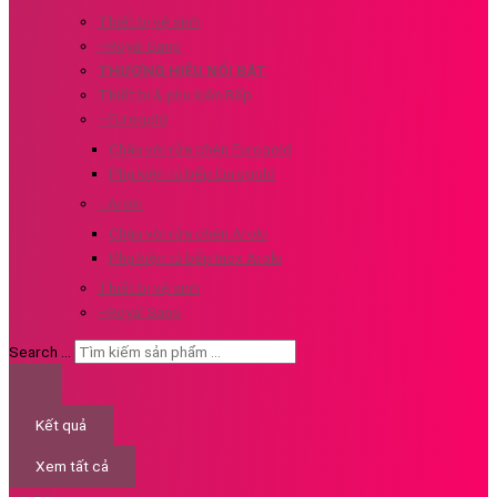
Thiết bị vệ sinh
–Royal Sanp
THƯƠNG HIỆU NỔI BẬT
Thiết bị & phụ kiện Bếp
–Eurogold
Chậu vòi rửa chén Eurogold
Phụ kiện tủ bếp Eurogold
–Aroki
Chậu vòi rửa chén Aroki
Phụ kiện tủ bếp Inox Aroki
Thiết bị vệ sinh
–Royal Sanp
Search ...
Kết quả
Xem tất cả