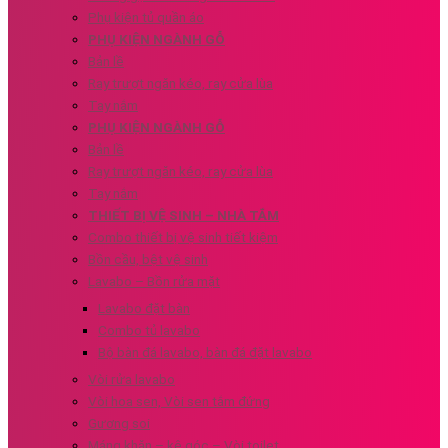
Phụ kiện tủ quần áo
PHỤ KIỆN NGÀNH GỖ
Bản lề
Ray trượt ngăn kéo, ray cửa lùa
Tay nắm
PHỤ KIỆN NGÀNH GỖ
Bản lề
Ray trượt ngăn kéo, ray cửa lùa
Tay nắm
THIẾT BỊ VỆ SINH – NHÀ TẮM
Combo thiết bị vệ sinh tiết kiệm
Bồn cầu, bệt vệ sinh
Lavabo – Bồn rửa mặt
Lavabo đặt bàn
Combo tủ lavabo
Bộ bàn đá lavabo, bàn đá đặt lavabo
Vòi rửa lavabo
Vòi hoa sen, Vòi sen tắm đứng
Gương soi
Máng khăn – kệ góc – Vòi toilet