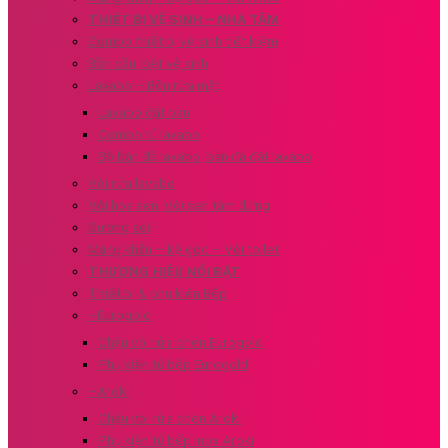
THIẾT BỊ VỆ SINH – NHÀ TẮM
Combo thiết bị vệ sinh tiết kiệm
Bồn cầu, bệt vệ sinh
Lavabo – Bồn rửa mặt
Lavabo đặt bàn
Combo tủ lavabo
Bộ bàn đá lavabo, bàn đá đặt lavabo
Vòi rửa lavabo
Vòi hoa sen, Vòi sen tắm đứng
Gương soi
Máng khăn – kệ góc – Vòi toilet
THƯƠNG HIỆU NỔI BẬT
Thiết bị & phụ kiện Bếp
–Eurogold
Chậu vòi rửa chén Eurogold
Phụ kiện tủ bếp Eurogold
–Aroki
Chậu vòi rửa chén Aroki
Phụ kiện tủ bếp Inox Aroki