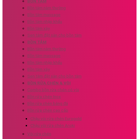
BỒN TẮM
Bồn tắm nằm thường
Bồn tắm massage
Bồn tắm nhập khẩu
Bồn tắm xây
Sen tắm đặt sàn cho bồn tắm
BỒN TẮM
Bồn tắm nằm thường
Bồn tắm massage
Bồn tắm nhập khẩu
Bồn tắm xây
Sen tắm đặt sàn cho bồn tắm
BỒN RỬA CHÉN & VÒI
Combo bồn rửa chén có vòi
Bồn rửa chén Inox
Bồn rửa chén bằng đá
Bồn rửa chén cao cấp
Chậu vòi rửa chén Eurogold
Chậu vòi rửa chén Aroki
Vòi rửa chén