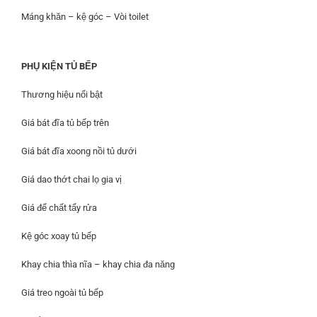
Máng khăn – kệ góc – Vòi toilet
PHỤ KIỆN TỦ BẾP
Thương hiệu nổi bật
Giá bát đĩa tủ bếp trên
Giá bát đĩa xoong nồi tủ dưới
Giá dao thớt chai lọ gia vị
Giá để chất tẩy rửa
Kệ góc xoay tủ bếp
Khay chia thìa nĩa – khay chia đa năng
Giá treo ngoài tủ bếp