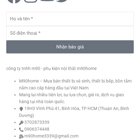
a
n
o
w
Họ
c
s
u
i
và
tên
Số
e
t
t
t
điện
thoại
Nhận báo giá
b
a
u
t
o
g
b
e
công ty tnhh m90 - phụ kiện nội thất m90home
M90home – Mua bán thiết bị vệ sinh, thiết bị bếp, bồn tắm
o
r
e
r
nằm cao cấp hàng đầu tại Việt Nam.
Mang lại nhiều tiện lợi, sự lựa chọn, giá rẻ, dịch vụ giao
k
a
hàng tại nhà toàn quốc.
19H3 Vĩnh Phú 41, Bình Hòa, TP HCM (Thuận An, Bình
m
Dương)
3702873339
0906374448
m90home3339@gmail.com