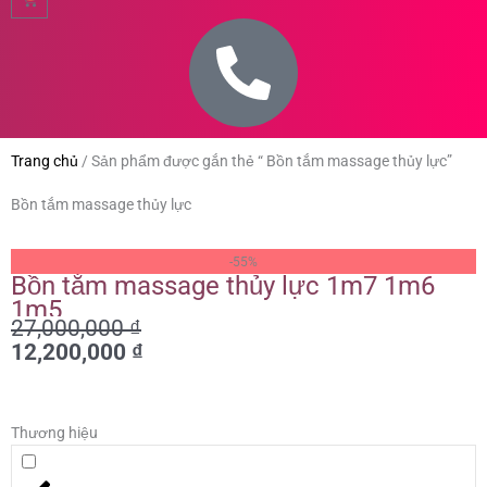
Trang chủ
/
Sản phẩm được gắn thẻ “ Bồn tắm massage thủy lực”
Bồn tắm massage thủy lực
Giá
Giá
-55%
gốc
hiện
Bồn tắm massage thủy lực 1m7 1m6
là:
tại
1m5
27,000,000
₫
27,000,000 ₫.
là:
12,200,000
₫
12,200,000 ₫.
Thương hiệu