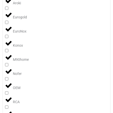
Aroki
Eurogold
EuroNox
Konox
M90home
Nofer
OEM
RCA