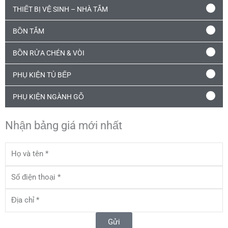
THIẾT BỊ VỆ SINH – NHÀ TẮM
BỒN TẮM
BỒN RỬA CHÉN & VÒI
PHỤ KIỆN TỦ BẾP
PHỤ KIỆN NGÀNH GỖ
Nhận bảng giá mới nhất
Họ
và
tên
Số
điện
thoại
Địa
chỉ
Gửi