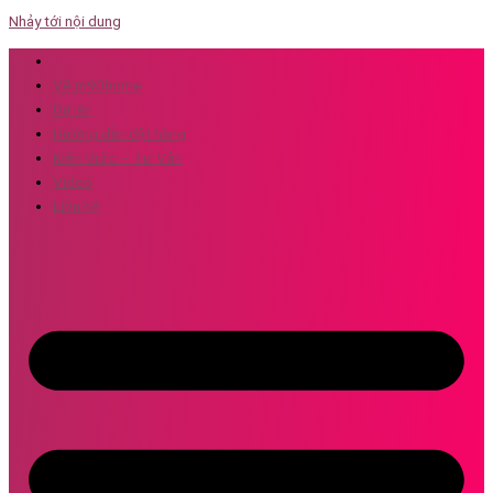
Nhảy tới nội dung
Về m90home
Dự án
Hướng dẫn đặt hàng
Kiến thức – Tư Vấn
Video
Liên hệ