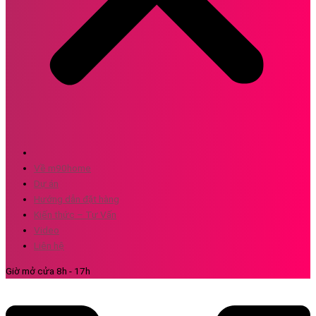
Về m90home
Dự án
Hướng dẫn đặt hàng
Kiến thức – Tư Vấn
Video
Liên hệ
Giờ mở cửa 8h - 17h