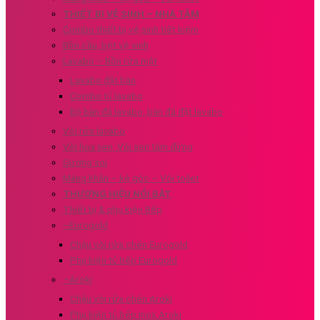
THIẾT BỊ VỆ SINH – NHÀ TẮM
Combo thiết bị vệ sinh tiết kiệm
Bồn cầu, bệt vệ sinh
Lavabo – Bồn rửa mặt
Lavabo đặt bàn
Combo tủ lavabo
Bộ bàn đá lavabo, bàn đá đặt lavabo
Vòi rửa lavabo
Vòi hoa sen, Vòi sen tắm đứng
Gương soi
Máng khăn – kệ góc – Vòi toilet
THƯƠNG HIỆU NỔI BẬT
Thiết bị & phụ kiện Bếp
–Eurogold
Chậu vòi rửa chén Eurogold
Phụ kiện tủ bếp Eurogold
–Aroki
Chậu vòi rửa chén Aroki
Phụ kiện tủ bếp Inox Aroki