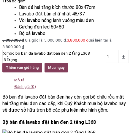
Trọn bộ gồm:
Bàn đá hai tầng kích thước 80x47cm
Lavabo đặt bàn chữ nhật 48/37
Vòi lavabo nóng lạnh vuông màu đen
Gương đèn led 60×80
Bộ xả lavabo
5,000,000
₫
Giá gốc là: 5,000,000 ₫.
3,800,000
₫
Giá hiện tại là:
3,800,000 ₫.
Combo bộ bàn đá lavabo đặt bàn đen 2 tầng L368
-
+
số lượng
Thêm vào giỏ hàng
Mua ngay
Mô tả
Đánh giá (0)
Bộ bàn đá lavabo đặt bàn đen hay còn gọi bộ chậu rửa mặt
hai tầng màu đen cao cấp, khi Quý Khách mua bộ lavabo này
sẽ được sở hữu trọn bộ các phụ kiện như hình gồm:
Bộ bàn đá lavabo đặt bàn đen 2 tầng L368