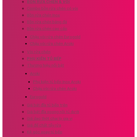
BỒN RỬA CHÉN & VÒI
Combo bồn rửa chén có vòi
Bồn rửa chén Inox
Bồn rửa chén bằng đá
Bồn rửa chén cao cấp
Chậu vòi rửa chén Eurogold
Chậu vòi rửa chén Aroki
Vòi rửa chén
PHỤ KIỆN TỦ BẾP
Thương hiệu nổi bật
Aroki
Phụ kiện tủ bếp Inox Aroki
Chậu vòi rửa chén Aroki
Eurogold
Giá bát đĩa tủ bếp trên
Giá bát đĩa xoong nồi tủ dưới
Giá dao thớt chai lọ gia vị
Giá để chất tẩy rửa
Kệ góc xoay tủ bếp