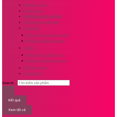
Thiết bị vệ sinh
–Royal Sanp
THƯƠNG HIỆU NỔI BẬT
Thiết bị & phụ kiện Bếp
–Eurogold
Chậu vòi rửa chén Eurogold
Phụ kiện tủ bếp Eurogold
–Aroki
Chậu vòi rửa chén Aroki
Phụ kiện tủ bếp Inox Aroki
Thiết bị vệ sinh
–Royal Sanp
Search ...
Kết quả
Xem tất cả