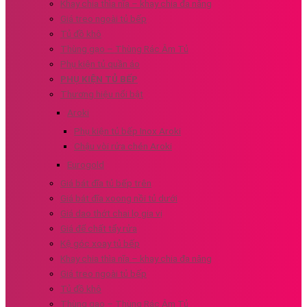
Khay chia thìa nĩa – khay chia đa năng
Giá treo ngoài tủ bếp
Tủ đồ khô
Thùng gạo – Thùng Rác Âm Tủ
Phụ kiện tủ quần áo
PHỤ KIỆN TỦ BẾP
Thương hiệu nổi bật
Aroki
Phụ kiện tủ bếp Inox Aroki
Chậu vòi rửa chén Aroki
Eurogold
Giá bát đĩa tủ bếp trên
Giá bát đĩa xoong nồi tủ dưới
Giá dao thớt chai lọ gia vị
Giá để chất tẩy rửa
Kệ góc xoay tủ bếp
Khay chia thìa nĩa – khay chia đa năng
Giá treo ngoài tủ bếp
Tủ đồ khô
Thùng gạo – Thùng Rác Âm Tủ