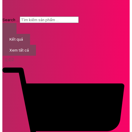
Search ...
Kết quả
Xem tất cả
0
₫
0