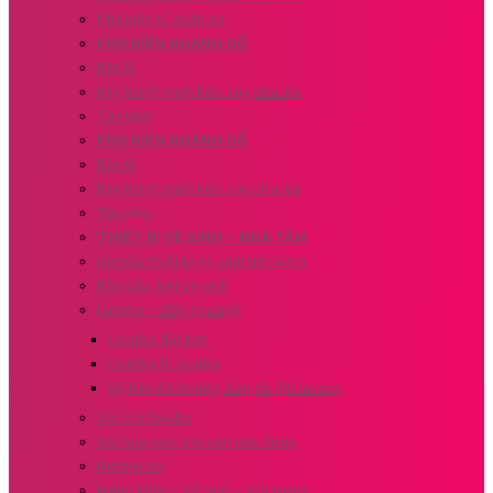
Phụ kiện tủ quần áo
PHỤ KIỆN NGÀNH GỖ
Bản lề
Ray trượt ngăn kéo, ray cửa lùa
Tay nắm
PHỤ KIỆN NGÀNH GỖ
Bản lề
Ray trượt ngăn kéo, ray cửa lùa
Tay nắm
THIẾT BỊ VỆ SINH – NHÀ TẮM
Combo thiết bị vệ sinh tiết kiệm
Bồn cầu, bệt vệ sinh
Lavabo – Bồn rửa mặt
Lavabo đặt bàn
Combo tủ lavabo
Bộ bàn đá lavabo, bàn đá đặt lavabo
Vòi rửa lavabo
Vòi hoa sen, Vòi sen tắm đứng
Gương soi
Máng khăn – kệ góc – Vòi toilet