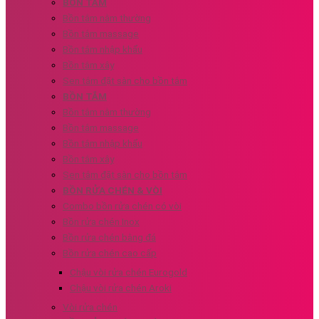
BỒN TẮM
Bồn tắm nằm thường
Bồn tắm massage
Bồn tắm nhập khẩu
Bồn tắm xây
Sen tắm đặt sàn cho bồn tắm
BỒN TẮM
Bồn tắm nằm thường
Bồn tắm massage
Bồn tắm nhập khẩu
Bồn tắm xây
Sen tắm đặt sàn cho bồn tắm
BỒN RỬA CHÉN & VÒI
Combo bồn rửa chén có vòi
Bồn rửa chén Inox
Bồn rửa chén bằng đá
Bồn rửa chén cao cấp
Chậu vòi rửa chén Eurogold
Chậu vòi rửa chén Aroki
Vòi rửa chén