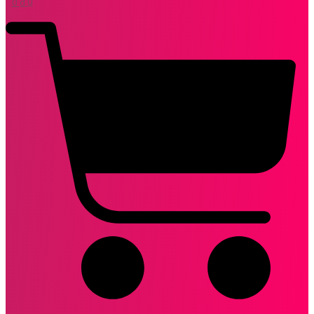
0
₫
0