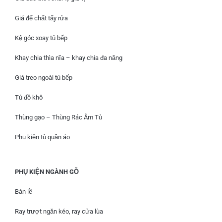
Giá để chất tẩy rửa
Kệ góc xoay tủ bếp
Khay chia thìa nĩa – khay chia đa năng
Giá treo ngoài tủ bếp
Tủ đồ khô
Thùng gạo – Thùng Rác Âm Tủ
Phụ kiện tủ quần áo
PHỤ KIỆN NGÀNH GỖ
Bản lề
Ray trượt ngăn kéo, ray cửa lùa