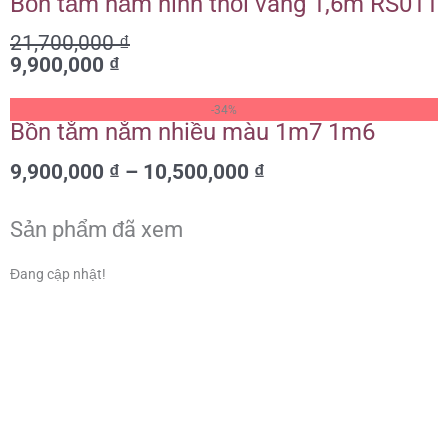
gốc
hiện
Bồn tắm nằm hình thỏi vàng 1,6m RS011
là:
tại
21,700,000
₫
21,700,000 ₫.
là:
9,900,000
₫
9,900,000 ₫.
Khoảng
-34%
giá:
Bồn tắm nằm nhiều màu 1m7 1m6
từ
9,900,000
₫
–
10,500,000
₫
9,900,000 ₫
đến
10,500,000 ₫
Sản phẩm đã xem
Đang cập nhật!