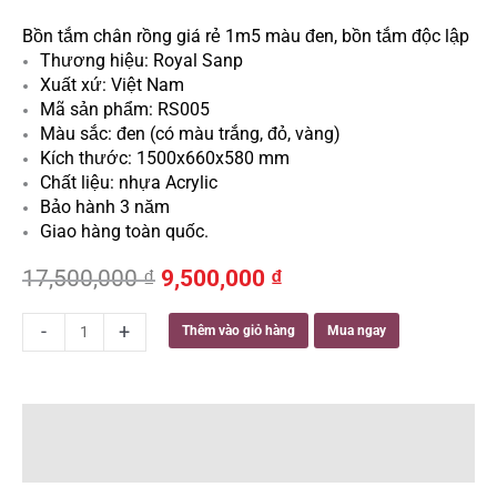
Bồn tắm chân rồng giá rẻ 1m5 màu đen, bồn tắm độc lập
Thương hiệu: Royal Sanp
Xuất xứ: Việt Nam
Mã sản phẩm: RS005
Màu sắc: đen (có màu trắng, đỏ, vàng)
Kích thước: 1500x660x580 mm
Chất liệu: nhựa Acrylic
Bảo hành 3 năm
Giao hàng toàn quốc.
Giá
Giá
17,500,000
₫
9,500,000
₫
gốc
hiện
là:
tại
Bồn
-
+
Thêm vào giỏ hàng
Mua ngay
17,500,000 ₫.
là:
tắm
9,500,000 ₫.
chân
rồng
1m5
Mô tả
màu
Đánh giá (0)
đen
số