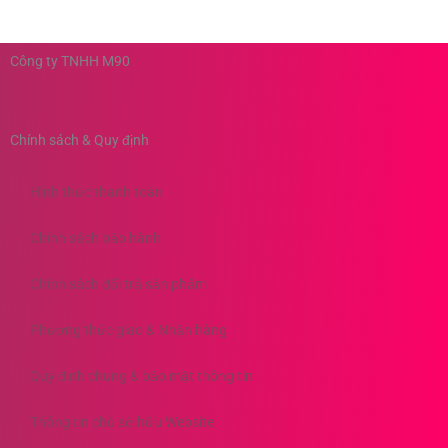
Công ty TNHH M90
Chính sách & Quy định
Hình thức thanh toán
Chính sách bảo hành
Chính sách đổi trả sản phẩm
Phương thức giao & Nhận hàng
Quy định chung & bảo mật thông tin
Thông tin chủ sở hữu Website