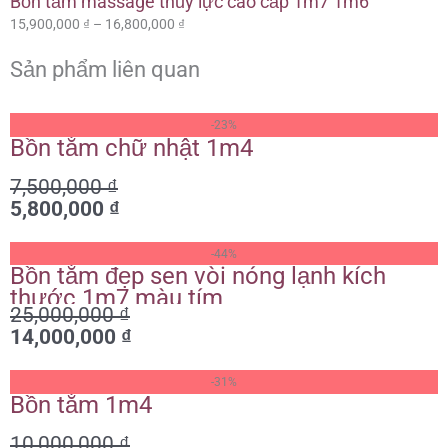
Bồn tắm massage thủy lực cao cấp 1m7 1m6
15,900,000
₫
–
16,800,000
₫
Sản phẩm liên quan
Giá
Giá
-23%
gốc
hiện
Bồn tắm chữ nhật 1m4
là:
tại
7,500,000
₫
7,500,000 ₫.
là:
5,800,000
₫
5,800,000 ₫.
Giá
Giá
-44%
gốc
hiện
Bồn tắm đẹp sen vòi nóng lạnh kích
là:
tại
thước 1m7 màu tím
25,000,000
₫
25,000,000 ₫.
là:
14,000,000
₫
14,000,000 ₫.
Giá
Giá
-31%
gốc
hiện
Bồn tắm 1m4
là:
tại
10,000,000
₫
10,000,000 ₫.
là: