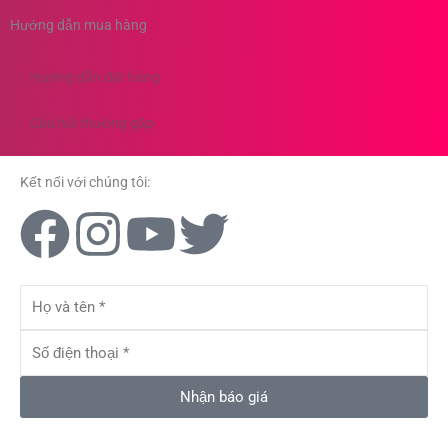
Hướng dẫn mua hàng
Hướng dẫn đặt hàng
Câu hỏi thường gặp
Kết nối với chúng tôi:
F
I
Y
T
a
n
o
w
Họ
c
s
u
i
và
tên
Số
e
t
t
t
điện
thoại
Nhận báo giá
b
a
u
t