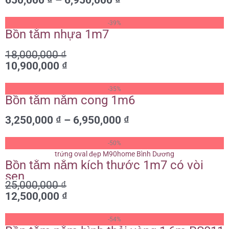
650,000
₫
–
6,950,000
₫
650,000 ₫
đến
Giá
Giá
6,950,000 ₫
-39%
gốc
hiện
Bồn tắm nhựa 1m7
là:
tại
18,000,000
₫
18,000,000 ₫.
là:
10,900,000
₫
10,900,000 ₫.
Khoảng
-35%
giá:
Bồn tắm nằm cong 1m6
từ
3,250,000
₫
–
6,950,000
₫
3,250,000 ₫
đến
Giá
Giá
6,950,000 ₫
-50%
gốc
hiện
Bồn tắm nằm kích thước 1m7 có vòi
là:
tại
sen
25,000,000 ₫.
là:
25,000,000
₫
12,500,000 ₫.
12,500,000
₫
Giá
Giá
-54%