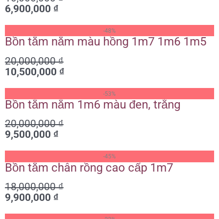
6,900,000
₫
6,900,000 ₫.
Giá
Giá
-48%
gốc
hiện
Bồn tắm nằm màu hồng 1m7 1m6 1m5
là:
tại
20,000,000
₫
20,000,000 ₫.
là:
10,500,000
₫
10,500,000 ₫.
Giá
Giá
-53%
gốc
hiện
Bồn tắm nằm 1m6 màu đen, trắng
là:
tại
20,000,000
₫
20,000,000 ₫.
là:
9,500,000
₫
9,500,000 ₫.
Giá
Giá
-45%
gốc
hiện
Bồn tắm chân rồng cao cấp 1m7
là:
tại
18,000,000
₫
18,000,000 ₫.
là:
9,900,000
₫
9,900,000 ₫.
Giá
Giá