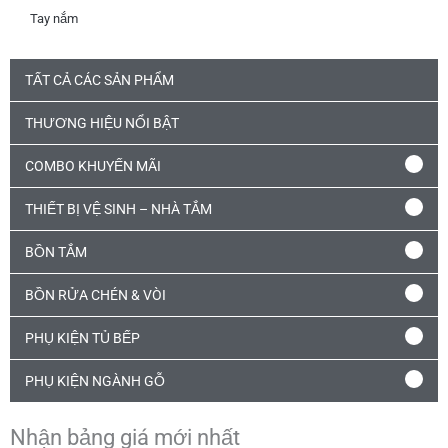
Tay nắm
TẤT CẢ CÁC SẢN PHẨM
THƯƠNG HIỆU NỔI BẬT
COMBO KHUYẾN MÃI
THIẾT BỊ VỆ SINH – NHÀ TẮM
BỒN TẮM
BỒN RỬA CHÉN & VÒI
PHỤ KIỆN TỦ BẾP
PHỤ KIỆN NGÀNH GỖ
Nhận bảng giá mới nhất