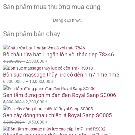
Sản phẩm mua thường mua cùng
Đang cập nhật.
Sản phẩm bán chạy
Giá
Giá
Giá
Giá
Giá
Giá
Khoảng
Khoảng
Bộ chậu rửa bát 1 ngăn lớn vòi thác đẹp 78×46
gốc
gốc
gốc
hiện
hiện
hiện
giá:
giá:
là:
là:
là:
tại
tại
tại
từ
từ
4,500,000
₫
2,500,000
₫
4,500,000 ₫.
5,000,000 ₫.
4,000,000 ₫.
là:
là:
là:
6,900,000 ₫
15,900,000 ₫
2,500,000 ₫.
2,200,000 ₫.
1,950,000 ₫.
đến
đến
Bồn sục massage thủy lực có đèn 1m7 1m6 1m5
13,000,000 ₫
16,800,000 ₫
6,900,000
₫
–
13,000,000
₫
Sen tắm đứng phím đàn đen Royal Sanp SC006
5,000,000
₫
2,200,000
₫
Sen cây đồng thau chiếc lá Royal Sanp SC005
4,000,000
₫
1,950,000
₫