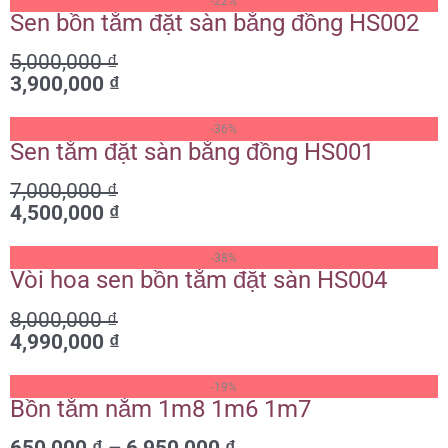
-22%
gốc
hiện
Sen bồn tắm đặt sàn bằng đồng HS002
là:
tại
5,000,000
₫
5,000,000 ₫.
là:
3,900,000
₫
3,900,000 ₫.
Giá
Giá
-36%
gốc
hiện
Sen tắm đặt sàn bằng đồng HS001
là:
tại
7,000,000
₫
7,000,000 ₫.
là:
4,500,000
₫
4,500,000 ₫.
Giá
Giá
-38%
gốc
hiện
Vòi hoa sen bồn tắm đặt sàn HS004
là:
tại
8,000,000
₫
8,000,000 ₫.
là:
4,990,000
₫
4,990,000 ₫.
Khoảng
-19%
giá:
Bồn tắm nằm 1m8 1m6 1m7
từ