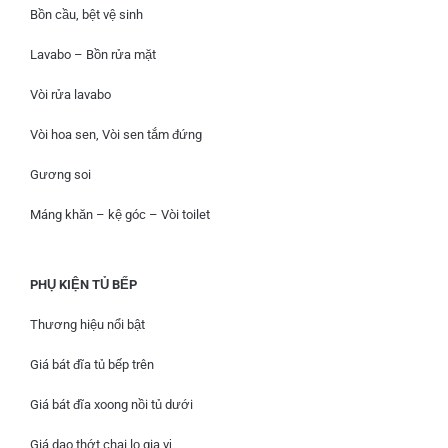
Bồn cầu, bệt vệ sinh
Lavabo – Bồn rửa mặt
Vòi rửa lavabo
Vòi hoa sen, Vòi sen tắm đứng
Gương soi
Máng khăn – kệ góc – Vòi toilet
PHỤ KIỆN TỦ BẾP
Thương hiệu nổi bật
Giá bát đĩa tủ bếp trên
Giá bát đĩa xoong nồi tủ dưới
Giá dao thớt chai lọ gia vị