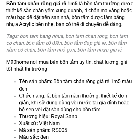
Bồn tắm chân rồng giá rẻ 1m5
là bồn tắm thường được
lượng
thiết kế sẵn chân yếm xung quanh, 4 chân mạ vàng hoặc
màu bạc để đặt trên sàn nhà, bồn tắm được làm bằng
nhựa Acrylic bền nhẹ, bạn có thể di chuyển dễ dàng.
Tags: bon tam bang nhua, bon tam chan rong, bon tam
co chan, bồn tắm cổ điển, bồn tắm đẹp giá rẻ, bồn tắm
nằm có chân, bồn tắm nhỏ gọn, bồn tắm nhựa giá rẻ
M90home nơi mua bán bồn tắm uy tín, chất lượng, giá
tốt nhất thị trường
Bồn tắm chân rồng giá rẻ 1m5 màu
Tên sản phẩm:
đen
Chức năng: là bồn tắm nằm thường, thiết kế đơn
giản, khi sử dụng dùng vòi nước tại gia đình hoặc
bộ sen vòi đặt sàn dùng cho bồn tắm
Thương hiệu: Royal Sanp
Xuất xứ: Việt Nam
Mã sản phẩm: RS005
Màu sắc: đen