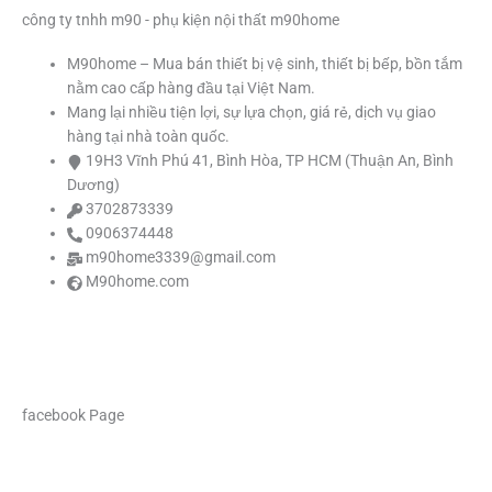
o
g
b
e
công ty tnhh m90 - phụ kiện nội thất m90home
M90home – Mua bán thiết bị vệ sinh, thiết bị bếp, bồn tắm
o
r
e
r
nằm cao cấp hàng đầu tại Việt Nam.
Mang lại nhiều tiện lợi, sự lựa chọn, giá rẻ, dịch vụ giao
k
a
hàng tại nhà toàn quốc.
19H3 Vĩnh Phú 41, Bình Hòa, TP HCM (Thuận An, Bình
m
Dương)
3702873339
0906374448
m90home3339@gmail.com
M90home.com
facebook Page