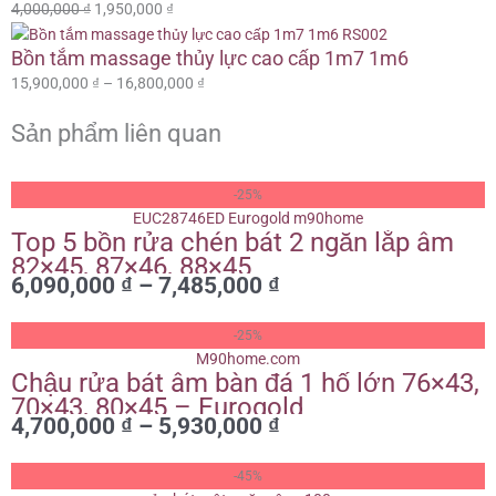
4,000,000
₫
1,950,000
₫
Bồn tắm massage thủy lực cao cấp 1m7 1m6
15,900,000
₫
–
16,800,000
₫
Sản phẩm liên quan
Khoảng
-25%
giá:
Top 5 bồn rửa chén bát 2 ngăn lắp âm
từ
82×45, 87×46, 88×45
6,090,000 ₫
6,090,000
₫
–
7,485,000
₫
đến
7,485,000 ₫
Khoảng
-25%
giá:
Chậu rửa bát âm bàn đá 1 hố lớn 76×43,
từ
70×43, 80×45 – Eurogold
4,700,000 ₫
4,700,000
₫
–
5,930,000
₫
đến
5,930,000 ₫
Khoảng
-45%