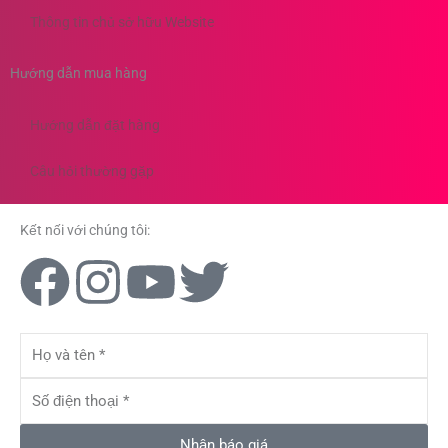
Thông tin chủ sở hữu Website
Hướng dẫn mua hàng
Hướng dẫn đặt hàng
Câu hỏi thường gặp
Kết nối với chúng tôi:
F
I
Y
T
a
n
o
w
Họ
c
s
u
i
và
tên
Số
e
t
t
t
điện
thoại
Nhận báo giá