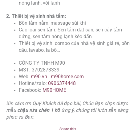
nóng lạnh, vòi lạnh
2. Thiết bị vệ sinh nhà tắm:
Bồn tắm nằm, massage sủi khí
Các loại sen tắm: Sen tắm đặt sàn, sen cây tắm
đứng, sen tắm nóng lạnh kéo dãn
Thiết bị vệ sinh: combo của nhà vệ sinh giá rẻ, bồn
cầu, lavabo, la bô,..
CÔNG TY TNHH M90
MST: 3702873339
Web:
m90.vn
|
m90home.com
Hotline/zalo:
0906374448
Facebook:
M90HOME
Xin cảm ơn Quý Khách đã đọc bài, Chúc Bạn chọn được
mẫu
chậu rửa chén 1 hố
ứng ý, chúng tôi luôn sẵn sàng
phục vụ Bạn.
Share this…