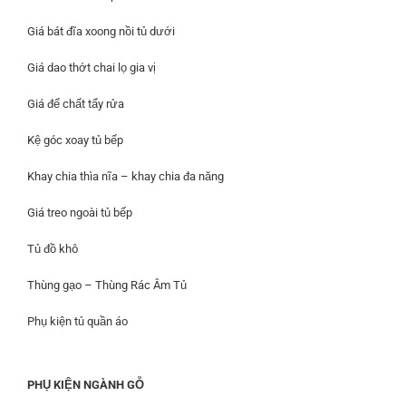
Giá bát đĩa xoong nồi tủ dưới
Giá dao thớt chai lọ gia vị
Giá để chất tẩy rửa
Kệ góc xoay tủ bếp
Khay chia thìa nĩa – khay chia đa năng
Giá treo ngoài tủ bếp
Tủ đồ khô
Thùng gạo – Thùng Rác Âm Tủ
Phụ kiện tủ quần áo
PHỤ KIỆN NGÀNH GỖ