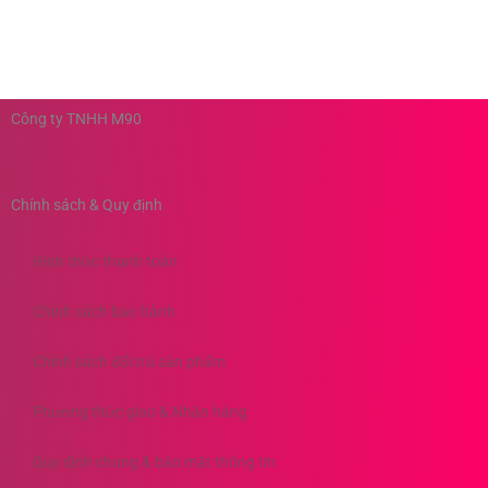
Công ty TNHH M90
Chính sách & Quy định
Hình thức thanh toán
Chính sách bảo hành
Chính sách đổi trả sản phẩm
Phương thức giao & Nhận hàng
Quy định chung & bảo mật thông tin