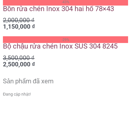
Giá
Giá
-43%
gốc
hiện
Bồn rửa chén Inox 304 hai hố 78×43
là:
tại
2,000,000
₫
2,000,000 ₫.
là:
1,150,000
₫
1,150,000 ₫.
Giá
Giá
-29%
gốc
hiện
Bộ chậu rửa chén Inox SUS 304 8245
là:
tại
3,500,000
₫
3,500,000 ₫.
là:
2,500,000
₫
2,500,000 ₫.
Sản phẩm đã xem
Đang cập nhật!