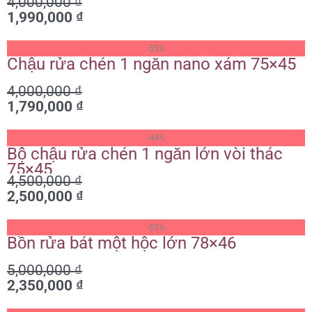
4,000,000
₫
4,000,000 ₫.
là:
1,990,000
₫
1,990,000 ₫.
Giá
Giá
-55%
gốc
hiện
Chậu rửa chén 1 ngăn nano xám 75×45
là:
tại
4,000,000
₫
4,000,000 ₫.
là:
1,790,000
₫
1,790,000 ₫.
Giá
Giá
-44%
gốc
hiện
Bộ chậu rửa chén 1 ngăn lớn vòi thác
là:
tại
75×45
4,500,000
₫
4,500,000 ₫.
là:
2,500,000
₫
2,500,000 ₫.
Giá
Giá
-53%
gốc
hiện
Bồn rửa bát một hộc lớn 78×46
là:
tại
5,000,000
₫
5,000,000 ₫.
là:
2,350,000
₫
2,350,000 ₫.