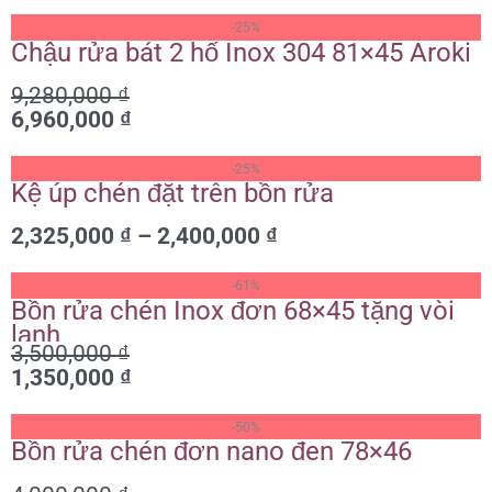
Giá
Giá
-25%
gốc
hiện
Chậu rửa bát 2 hố Inox 304 81×45 Aroki
là:
tại
9,280,000
₫
9,280,000 ₫.
là:
6,960,000
₫
6,960,000 ₫.
Khoảng
-25%
giá:
Kệ úp chén đặt trên bồn rửa
từ
2,325,000
₫
–
2,400,000
₫
2,325,000 ₫
đến
Giá
Giá
2,400,000 ₫
-61%
gốc
hiện
Bồn rửa chén Inox đơn 68×45 tặng vòi
là:
tại
lạnh
3,500,000
₫
3,500,000 ₫.
là:
1,350,000
₫
1,350,000 ₫.
Giá
Giá
-50%
gốc
hiện
Bồn rửa chén đơn nano đen 78×46
là:
tại