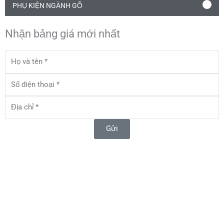
PHỤ KIỆN NGÀNH GỖ
Nhận bảng giá mới nhất
Họ
và
tên
Số
điện
thoại
Địa
chỉ
Gửi