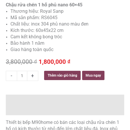
Chậu rửa chén 1 hố phủ nano 60×45
Thương hiệu: Royal Sanp
Mã sản phẩm: RS6045
Chất liệu: inox 304 phủ nano màu đen
Kích thước: 60x45x22 cm
Cam kết không bong tróc
Bảo hành 1 năm
Giao hàng toàn quốc
Giá
Giá
3,800,000
₫
1,800,000
₫
gốc
hiện
là:
tại
Chậu
-
+
Thêm vào giỏ hàng
Mua ngay
3,800,000 ₫.
là:
rửa
1,800,000 ₫.
chén
1
hố
Mô tả
phủ
Đánh giá (0)
nano
60x45
Thiết bị bếp M90home có bán các loại chậu rửa chén 1
số
hố có kích thước từ nhỏ đến lớn chất liệu đá, Inox phủ