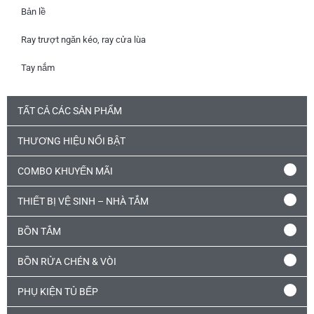
Bản lề
Ray trượt ngăn kéo, ray cửa lùa
Tay nắm
TẤT CẢ CÁC SẢN PHẨM
THƯƠNG HIỆU NỔI BẬT
COMBO KHUYẾN MÃI
THIẾT BỊ VỆ SINH – NHÀ TẮM
BỒN TẮM
BỒN RỬA CHÉN & VÒI
PHỤ KIỆN TỦ BẾP