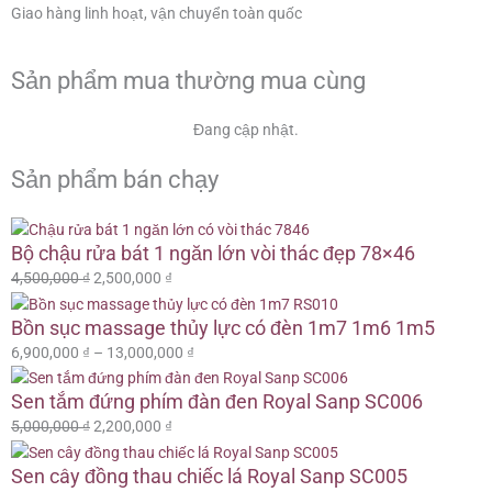
Giao hàng linh hoạt, vận chuyển toàn quốc
Sản phẩm mua thường mua cùng
Đang cập nhật.
Sản phẩm bán chạy
Giá
Giá
Giá
Giá
Giá
Giá
Khoảng
Khoảng
Bộ chậu rửa bát 1 ngăn lớn vòi thác đẹp 78×46
gốc
gốc
gốc
hiện
hiện
hiện
giá:
giá:
là:
là:
là:
tại
tại
tại
từ
từ
4,500,000
₫
2,500,000
₫
4,500,000 ₫.
5,000,000 ₫.
4,000,000 ₫.
là:
là:
là:
6,900,000 ₫
15,900,000 ₫
2,500,000 ₫.
2,200,000 ₫.
1,950,000 ₫.
đến
đến
Bồn sục massage thủy lực có đèn 1m7 1m6 1m5
13,000,000 ₫
16,800,000 ₫
6,900,000
₫
–
13,000,000
₫
Sen tắm đứng phím đàn đen Royal Sanp SC006
5,000,000
₫
2,200,000
₫
Sen cây đồng thau chiếc lá Royal Sanp SC005