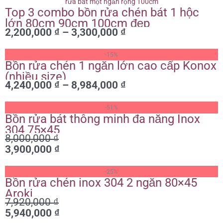
giá:
Top 3 combo bồn rửa chén bát 1 hộc
từ
lớn 80cm 90cm 100cm đẹp
2,200,000 ₫
2,200,000
₫
–
3,300,000
₫
đến
3,300,000 ₫
Khoảng
-15%
giá:
Bồn rửa chén 1 ngăn lớn cao cấp Konox
từ
(nhiều size)
4,240,000
₫
–
8,984,000
₫
4,240,000 ₫
đến
Giá
Giá
8,984,000 ₫
-51%
gốc
hiện
Bồn rửa bát thông minh đa năng Inox
là:
tại
304 75×45
8,000,000
₫
8,000,000 ₫.
là:
3,900,000
₫
3,900,000 ₫.
Giá
Giá
-25%
gốc
hiện
Bồn rửa chén inox 304 2 ngăn 80×45
là:
tại
Aroki
7,920,000
₫
7,920,000 ₫.
là:
5,940,000
₫
5,940,000 ₫.