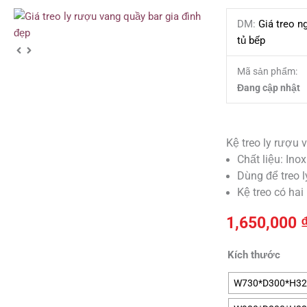
DM:
Giá treo n
tủ bếp
Mã sản phẩm:
Đang cập nhật
Kệ treo ly rượu 
Chất liệu: Ino
Dùng để treo l
Kệ treo có hai
1,650,000
Giá
Kích thước
treo
W730*D300*H320
ly
rượu