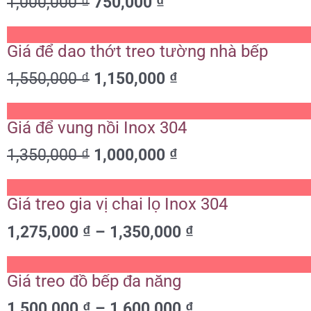
1,000,000
₫
750,000
₫
1,000,000 ₫.
là:
750,000 ₫.
Giá
Giá
Giá để dao thớt treo tường nhà bếp
gốc
hiện
là:
tại
1,550,000
₫
1,150,000
₫
1,550,000 ₫.
là:
1,150,000 ₫.
Giá
Giá
Giá để vung nồi Inox 304
gốc
hiện
là:
tại
1,350,000
₫
1,000,000
₫
1,350,000 ₫.
là:
1,000,000 ₫.
Khoảng
Giá treo gia vị chai lọ Inox 304
giá:
từ
1,275,000
₫
–
1,350,000
₫
1,275,000 ₫
đến
Khoảng
1,350,000 ₫
Giá treo đồ bếp đa năng
giá:
từ
1,500,000
₫
–
1,600,000
₫