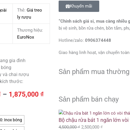
Khuyến mãi
goài
Thẻ:
Giá treo
ly rượu
“Chính sách giá sỉ, mua càng nhiều 
bị vệ sinh, bồn rửa chén, bồn tắm, ph
Thương hiệu:
EuroNox
Hotline/zalo:
0906374448
Giao hàng linh hoạt, vận chuyển toà
vang gia đình
x bóng
Sản phẩm mua thường
y và chai rượu
 kích thước:
Khoảng
₫
–
1,875,000
₫
Sản phẩm bán chạy
giá:
từ
Giá
Giá
Giá
Giá
Giá
Giá
Khoảng
Khoảng
1,650,000 ₫
gốc
gốc
gốc
hiện
hiện
hiện
giá:
giá:
Bộ chậu rửa bát 1 ngăn lớn vòi
: Inox bóng
đến
là:
là:
là:
tại
tại
tại
từ
từ
4,500,000
₫
2,500,000
₫
1,875,000 ₫