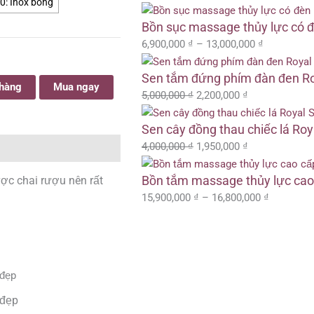
: Inox bóng
4,500,000 ₫.
5,000,000 ₫.
4,000,000 ₫.
là:
là:
là:
6,900,000 
15,900,00
2,500,000 ₫.
2,200,000 ₫.
1,950,000 ₫.
đến
đến
Bồn sục massage thủy lực có
13,000,000
16,800,00
6,900,000
₫
–
13,000,000
₫
Sen tắm đứng phím đàn đen R
 hàng
Mua ngay
5,000,000
₫
2,200,000
₫
Sen cây đồng thau chiếc lá Ro
4,000,000
₫
1,950,000
₫
Bồn tắm massage thủy lực ca
ược chai rượu nên rất
15,900,000
₫
–
16,800,000
₫
 đẹp