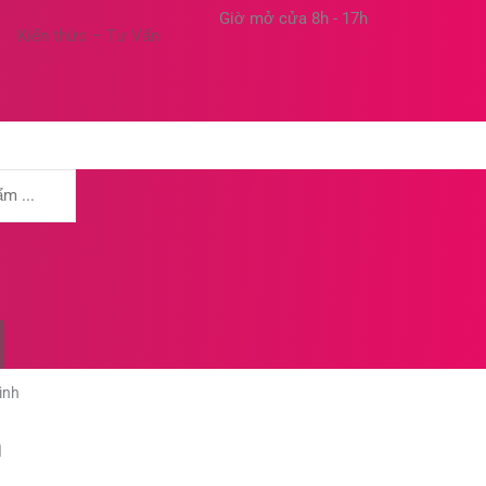
Giờ mở cửa 8h - 17h
Kiến thức – Tư Vấn
ình
h