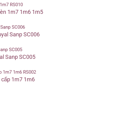
₫
0 ₫
 đèn 1m7 1m6 1m5
 ₫
0 ₫
oyal Sanp SC006
yal Sanp SC005
o cấp 1m7 1m6