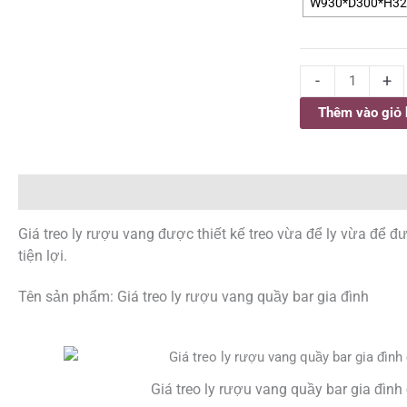
W930*D300*H320
vang
quầy
bar
-
+
gia
đình
Thêm vào giỏ
số
lượng
Mô tả
Thông tin bổ sung
Đánh giá (0)
Giá treo ly rượu vang được thiết kế treo vừa để ly vừa để đ
tiện lợi.
Tên sản phẩm: Giá treo ly rượu vang quầy bar gia đình
Giá treo ly rượu vang quầy bar gia đình