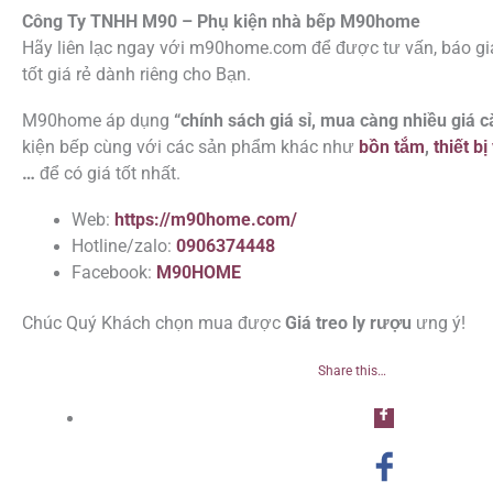
Công Ty TNHH M90 – Phụ kiện nhà bếp M90home
Hãy liên lạc ngay với m90home.com để được tư vấn, báo gi
tốt giá rẻ dành riêng cho Bạn.
M90home áp dụng
“chính sách giá sỉ, mua càng nhiều giá c
kiện bếp cùng với các sản phẩm khác như
bồn tắm
,
thiết bị
…
để có giá tốt nhất.
Web:
https://m90home.com/
Hotline/zalo:
0906374448
Facebook:
M90HOME
Chúc Quý Khách chọn mua được
Giá treo ly rượu
ưng ý!
Share this…