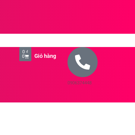
Cart
0
₫
0
0906374448