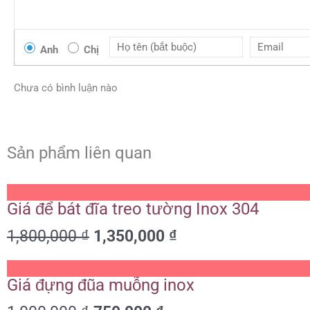
Anh
Chị
Chưa có bình luận nào
Sản phẩm liên quan
Giá
Giá
Giá để bát đĩa treo tường Inox 304
gốc
hiện
là:
tại
1,800,000
₫
1,350,000
₫
1,800,000 ₫.
là:
1,350,000 ₫.
Giá
Giá
Giá đựng đũa muỗng inox
gốc
hiện
là:
tại