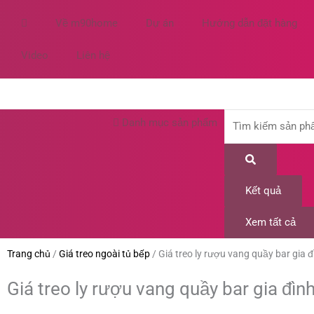
Nhảy
Về m90home
Dự án
Hướng dẫn đặt hàng
tới
nội
Video
Liên hệ
dung
Search
Danh mục sản phẩm
...
Kết quả
Xem tất cả
Trang chủ
/
Giá treo ngoài tủ bếp
/
Giá treo ly rượu vang quầy bar gia đ
Giá treo ly rượu vang quầy bar gia đìn