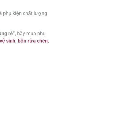
á phụ kiện chất lượng
àng rẻ”
, hãy mua phụ
 vệ sinh
,
bồn rửa chén
,