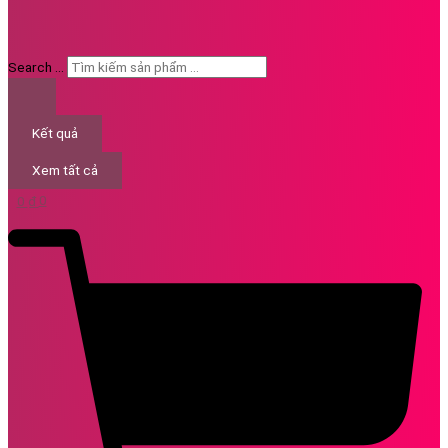
Search ...
Kết quả
Xem tất cả
0
₫
0