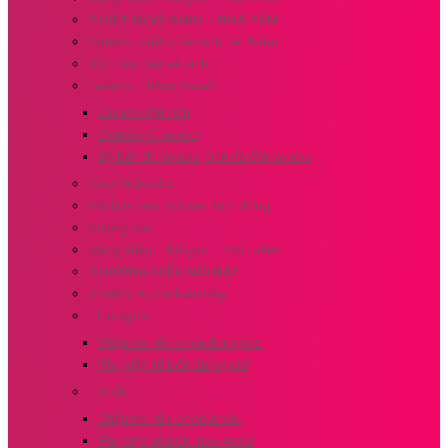
THIẾT BỊ VỆ SINH – NHÀ TẮM
Combo thiết bị vệ sinh tiết kiệm
Bồn cầu, bệt vệ sinh
Lavabo – Bồn rửa mặt
Lavabo đặt bàn
Combo tủ lavabo
Bộ bàn đá lavabo, bàn đá đặt lavabo
Vòi rửa lavabo
Vòi hoa sen, Vòi sen tắm đứng
Gương soi
Máng khăn – kệ góc – Vòi toilet
THƯƠNG HIỆU NỔI BẬT
Thiết bị & phụ kiện Bếp
–Eurogold
Chậu vòi rửa chén Eurogold
Phụ kiện tủ bếp Eurogold
–Aroki
Chậu vòi rửa chén Aroki
Phụ kiện tủ bếp Inox Aroki