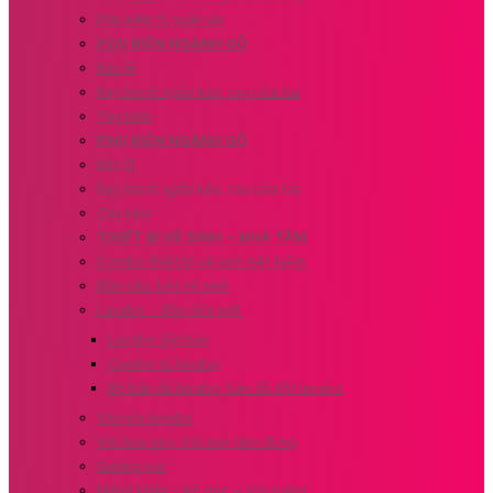
Phụ kiện tủ quần áo
PHỤ KIỆN NGÀNH GỖ
Bản lề
Ray trượt ngăn kéo, ray cửa lùa
Tay nắm
PHỤ KIỆN NGÀNH GỖ
Bản lề
Ray trượt ngăn kéo, ray cửa lùa
Tay nắm
THIẾT BỊ VỆ SINH – NHÀ TẮM
Combo thiết bị vệ sinh tiết kiệm
Bồn cầu, bệt vệ sinh
Lavabo – Bồn rửa mặt
Lavabo đặt bàn
Combo tủ lavabo
Bộ bàn đá lavabo, bàn đá đặt lavabo
Vòi rửa lavabo
Vòi hoa sen, Vòi sen tắm đứng
Gương soi
Máng khăn – kệ góc – Vòi toilet