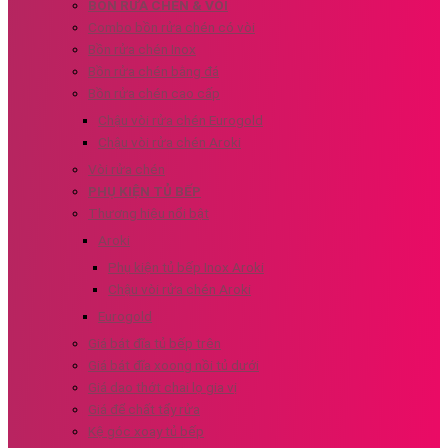
BỒN RỬA CHÉN & VÒI
Combo bồn rửa chén có vòi
Bồn rửa chén Inox
Bồn rửa chén bằng đá
Bồn rửa chén cao cấp
Chậu vòi rửa chén Eurogold
Chậu vòi rửa chén Aroki
Vòi rửa chén
PHỤ KIỆN TỦ BẾP
Thương hiệu nổi bật
Aroki
Phụ kiện tủ bếp Inox Aroki
Chậu vòi rửa chén Aroki
Eurogold
Giá bát đĩa tủ bếp trên
Giá bát đĩa xoong nồi tủ dưới
Giá dao thớt chai lọ gia vị
Giá để chất tẩy rửa
Kệ góc xoay tủ bếp