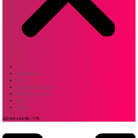
Về m90home
Dự án
Hướng dẫn đặt hàng
Kiến thức – Tư Vấn
Video
Liên hệ
Giờ mở cửa 8h - 17h