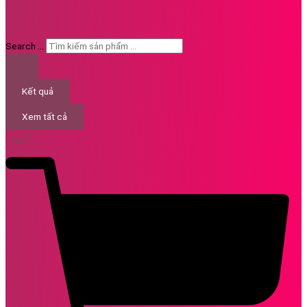
Search ...
Kết quả
Xem tất cả
0
₫
0