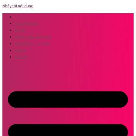
Nhảy tới nội dung
Về m90home
Dự án
Hướng dẫn đặt hàng
Kiến thức – Tư Vấn
Video
Liên hệ