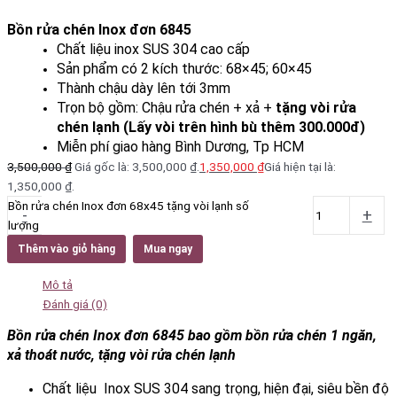
Bồn rửa chén Inox đơn 6845
Chất liệu inox SUS 304 cao cấp
Sản phẩm có 2 kích thước: 68×45; 60×45
Thành chậu dày lên tới 3mm
Trọn bộ gồm: Chậu rửa chén + xả +
t
ặng vòi rửa
chén lạnh (Lấy vòi trên hình bù thêm 300.000đ)
Miễn phí giao hàng Bình Dương, Tp HCM
3,500,000
₫
Giá gốc là: 3,500,000 ₫.
1,350,000
₫
Giá hiện tại là:
1,350,000 ₫.
Bồn rửa chén Inox đơn 68x45 tặng vòi lạnh số
-
+
lượng
Thêm vào giỏ hàng
Mua ngay
Mô tả
Đánh giá (0)
Bồn rửa chén Inox đơn 6845 bao gồm bồn rửa chén 1 ngăn,
xả thoát nước, tặng vòi rửa chén lạnh
Chất liệu Inox SUS 304 sang trọng, hiện đại, siêu bền độ