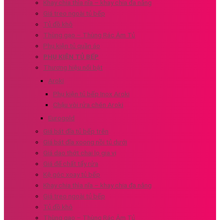
Khay chia thìa nĩa – khay chia đa năng
Giá treo ngoài tủ bếp
Tủ đồ khô
Thùng gạo – Thùng Rác Âm Tủ
Phụ kiện tủ quần áo
PHỤ KIỆN TỦ BẾP
Thương hiệu nổi bật
Aroki
Phụ kiện tủ bếp Inox Aroki
Chậu vòi rửa chén Aroki
Eurogold
Giá bát đĩa tủ bếp trên
Giá bát đĩa xoong nồi tủ dưới
Giá dao thớt chai lọ gia vị
Giá để chất tẩy rửa
Kệ góc xoay tủ bếp
Khay chia thìa nĩa – khay chia đa năng
Giá treo ngoài tủ bếp
Tủ đồ khô
Thùng gạo – Thùng Rác Âm Tủ