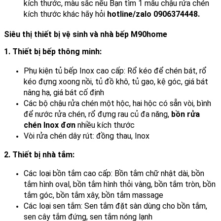
kích thước, màu sắc nếu Bạn tìm 1 mẫu chậu rửa chén
kích thước khác hãy hỏi
hotline/zalo 0906374448.
Siêu thị thiết bị vệ sinh và nhà bếp M90home
1. Thiết bị bếp thông minh:
Phụ kiện tủ bếp Inox cao cấp: Rổ kéo để chén bát, rổ
kéo đựng xoong nồi, tủ đồ khô, tủ gạo, kệ góc, giá bát
nâng hạ, giá bát cố định
Các bộ chậu rửa chén một hộc, hai hộc có sẵn vòi, bình
để nước rửa chén, rổ đựng rau củ đa năng,
bồn rửa
chén Inox đơn
nhiều kích thước
Vòi rửa chén dây rút: đồng thau, Inox
2. Thiết bị nhà tắm:
Các loại bồn tắm cao cấp: Bồn tắm chữ nhật dài, bồn
tắm hình oval, bồn tắm hình thỏi vàng, bồn tắm tròn, bồn
tắm góc, bồn tắm xây, bồn tắm massage
Các loại sen tắm: Sen tắm đặt sàn dùng cho bồn tắm,
sen cây tắm đứng, sen tắm nóng lạnh