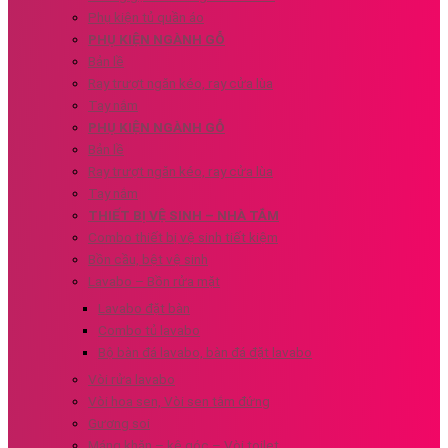
Phụ kiện tủ quần áo
PHỤ KIỆN NGÀNH GỖ
Bản lề
Ray trượt ngăn kéo, ray cửa lùa
Tay nắm
PHỤ KIỆN NGÀNH GỖ
Bản lề
Ray trượt ngăn kéo, ray cửa lùa
Tay nắm
THIẾT BỊ VỆ SINH – NHÀ TẮM
Combo thiết bị vệ sinh tiết kiệm
Bồn cầu, bệt vệ sinh
Lavabo – Bồn rửa mặt
Lavabo đặt bàn
Combo tủ lavabo
Bộ bàn đá lavabo, bàn đá đặt lavabo
Vòi rửa lavabo
Vòi hoa sen, Vòi sen tắm đứng
Gương soi
Máng khăn – kệ góc – Vòi toilet