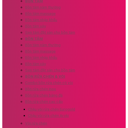
BỒN TẮM
Bồn tắm nằm thường
Bồn tắm massage
Bồn tắm nhập khẩu
Bồn tắm xây
Sen tắm đặt sàn cho bồn tắm
BỒN TẮM
Bồn tắm nằm thường
Bồn tắm massage
Bồn tắm nhập khẩu
Bồn tắm xây
Sen tắm đặt sàn cho bồn tắm
BỒN RỬA CHÉN & VÒI
Combo bồn rửa chén có vòi
Bồn rửa chén Inox
Bồn rửa chén bằng đá
Bồn rửa chén cao cấp
Chậu vòi rửa chén Eurogold
Chậu vòi rửa chén Aroki
Vòi rửa chén