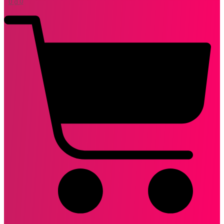
0
₫
0