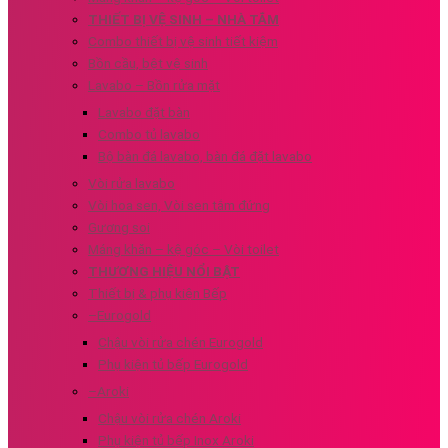
THIẾT BỊ VỆ SINH – NHÀ TẮM
Combo thiết bị vệ sinh tiết kiệm
Bồn cầu, bệt vệ sinh
Lavabo – Bồn rửa mặt
Lavabo đặt bàn
Combo tủ lavabo
Bộ bàn đá lavabo, bàn đá đặt lavabo
Vòi rửa lavabo
Vòi hoa sen, Vòi sen tắm đứng
Gương soi
Máng khăn – kệ góc – Vòi toilet
THƯƠNG HIỆU NỔI BẬT
Thiết bị & phụ kiện Bếp
–Eurogold
Chậu vòi rửa chén Eurogold
Phụ kiện tủ bếp Eurogold
–Aroki
Chậu vòi rửa chén Aroki
Phụ kiện tủ bếp Inox Aroki