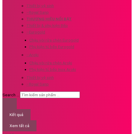
Thiết bị vệ sinh
–Royal Sanp
THƯƠNG HIỆU NỔI BẬT
Thiết bị & phụ kiện Bếp
–Eurogold
Chậu vòi rửa chén Eurogold
Phụ kiện tủ bếp Eurogold
–Aroki
Chậu vòi rửa chén Aroki
Phụ kiện tủ bếp Inox Aroki
Thiết bị vệ sinh
–Royal Sanp
Search ...
Kết quả
Xem tất cả