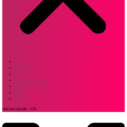
Về m90home
Dự án
Hướng dẫn đặt hàng
Kiến thức – Tư Vấn
Video
Liên hệ
Giờ mở cửa 8h - 17h