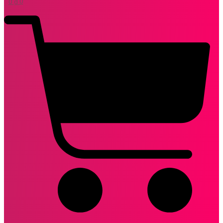
0
₫
0