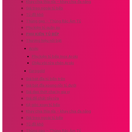
Khay chia thìa nĩa – khay chia đa năng
Giá treo ngoài tủ bếp
Tủ đồ khô
Thùng gạo – Thùng Rác Âm Tủ
Phụ kiện tủ quần áo
PHỤ KIỆN TỦ BẾP
Thương hiệu nổi bật
Aroki
Phụ kiện tủ bếp Inox Aroki
Chậu vòi rửa chén Aroki
Eurogold
Giá bát đĩa tủ bếp trên
Giá bát đĩa xoong nồi tủ dưới
Giá dao thớt chai lọ gia vị
Giá để chất tẩy rửa
Kệ góc xoay tủ bếp
Khay chia thìa nĩa – khay chia đa năng
Giá treo ngoài tủ bếp
Tủ đồ khô
Thùng gạo – Thùng Rác Âm Tủ