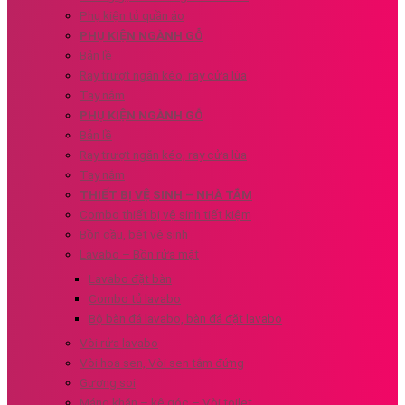
Phụ kiện tủ quần áo
PHỤ KIỆN NGÀNH GỖ
Bản lề
Ray trượt ngăn kéo, ray cửa lùa
Tay nắm
PHỤ KIỆN NGÀNH GỖ
Bản lề
Ray trượt ngăn kéo, ray cửa lùa
Tay nắm
THIẾT BỊ VỆ SINH – NHÀ TẮM
Combo thiết bị vệ sinh tiết kiệm
Bồn cầu, bệt vệ sinh
Lavabo – Bồn rửa mặt
Lavabo đặt bàn
Combo tủ lavabo
Bộ bàn đá lavabo, bàn đá đặt lavabo
Vòi rửa lavabo
Vòi hoa sen, Vòi sen tắm đứng
Gương soi
Máng khăn – kệ góc – Vòi toilet