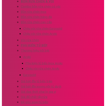
BỒN RỬA CHÉN & VÒI
Combo bồn rửa chén có vòi
Bồn rửa chén Inox
Bồn rửa chén bằng đá
Bồn rửa chén cao cấp
Chậu vòi rửa chén Eurogold
Chậu vòi rửa chén Aroki
Vòi rửa chén
PHỤ KIỆN TỦ BẾP
Thương hiệu nổi bật
Aroki
Phụ kiện tủ bếp Inox Aroki
Chậu vòi rửa chén Aroki
Eurogold
Giá bát đĩa tủ bếp trên
Giá bát đĩa xoong nồi tủ dưới
Giá dao thớt chai lọ gia vị
Giá để chất tẩy rửa
Kệ góc xoay tủ bếp