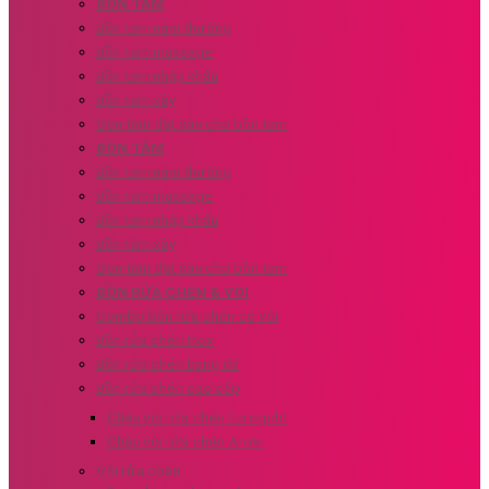
BỒN TẮM
Bồn tắm nằm thường
Bồn tắm massage
Bồn tắm nhập khẩu
Bồn tắm xây
Sen tắm đặt sàn cho bồn tắm
BỒN TẮM
Bồn tắm nằm thường
Bồn tắm massage
Bồn tắm nhập khẩu
Bồn tắm xây
Sen tắm đặt sàn cho bồn tắm
BỒN RỬA CHÉN & VÒI
Combo bồn rửa chén có vòi
Bồn rửa chén Inox
Bồn rửa chén bằng đá
Bồn rửa chén cao cấp
Chậu vòi rửa chén Eurogold
Chậu vòi rửa chén Aroki
Vòi rửa chén