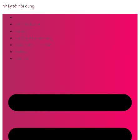
Nhảy tới nội dung
Về m90home
Dự án
Hướng dẫn đặt hàng
Kiến thức – Tư Vấn
Video
Liên hệ