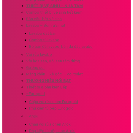
THIẾT BỊ VỆ SINH – NHÀ TẮM
Combo thiết bị vệ sinh tiết kiệm
Bồn cầu, bệt vệ sinh
Lavabo – Bồn rửa mặt
Lavabo đặt bàn
Combo tủ lavabo
Bộ bàn đá lavabo, bàn đá đặt lavabo
Vòi rửa lavabo
Vòi hoa sen, Vòi sen tắm đứng
Gương soi
Máng khăn – kệ góc – Vòi toilet
THƯƠNG HIỆU NỔI BẬT
Thiết bị & phụ kiện Bếp
–Eurogold
Chậu vòi rửa chén Eurogold
Phụ kiện tủ bếp Eurogold
–Aroki
Chậu vòi rửa chén Aroki
Phụ kiện tủ bếp Inox Aroki