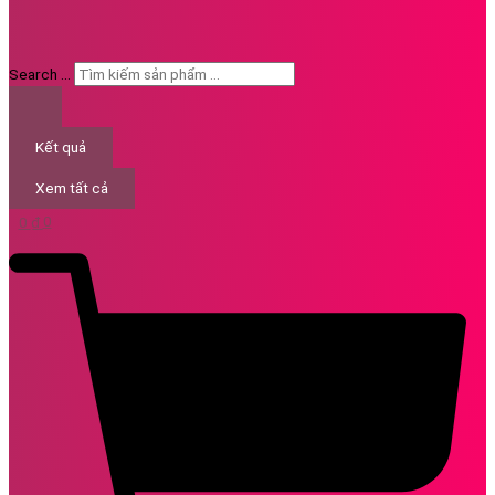
Search ...
Kết quả
Xem tất cả
0
₫
0