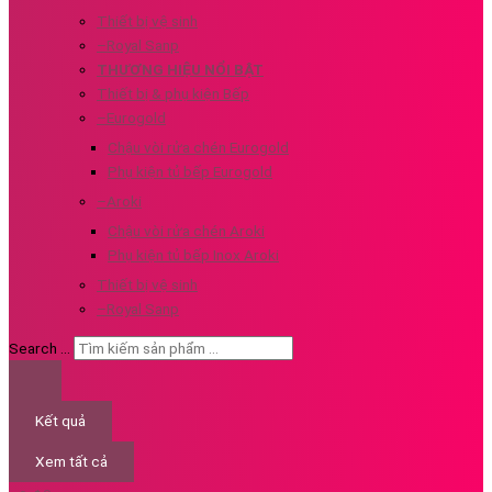
Thiết bị vệ sinh
–Royal Sanp
THƯƠNG HIỆU NỔI BẬT
Thiết bị & phụ kiện Bếp
–Eurogold
Chậu vòi rửa chén Eurogold
Phụ kiện tủ bếp Eurogold
–Aroki
Chậu vòi rửa chén Aroki
Phụ kiện tủ bếp Inox Aroki
Thiết bị vệ sinh
–Royal Sanp
Search ...
Kết quả
Xem tất cả