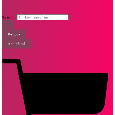
Search ...
Kết quả
Xem tất cả
0
₫
0