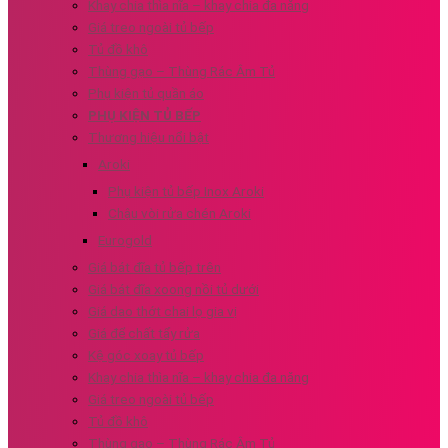
Khay chia thìa nĩa – khay chia đa năng
Giá treo ngoài tủ bếp
Tủ đồ khô
Thùng gạo – Thùng Rác Âm Tủ
Phụ kiện tủ quần áo
PHỤ KIỆN TỦ BẾP
Thương hiệu nổi bật
Aroki
Phụ kiện tủ bếp Inox Aroki
Chậu vòi rửa chén Aroki
Eurogold
Giá bát đĩa tủ bếp trên
Giá bát đĩa xoong nồi tủ dưới
Giá dao thớt chai lọ gia vị
Giá để chất tẩy rửa
Kệ góc xoay tủ bếp
Khay chia thìa nĩa – khay chia đa năng
Giá treo ngoài tủ bếp
Tủ đồ khô
Thùng gạo – Thùng Rác Âm Tủ