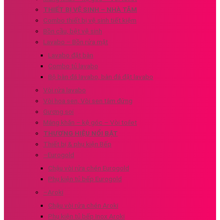
THIẾT BỊ VỆ SINH – NHÀ TẮM
Combo thiết bị vệ sinh tiết kiệm
Bồn cầu, bệt vệ sinh
Lavabo – Bồn rửa mặt
Lavabo đặt bàn
Combo tủ lavabo
Bộ bàn đá lavabo, bàn đá đặt lavabo
Vòi rửa lavabo
Vòi hoa sen, Vòi sen tắm đứng
Gương soi
Máng khăn – kệ góc – Vòi toilet
THƯƠNG HIỆU NỔI BẬT
Thiết bị & phụ kiện Bếp
–Eurogold
Chậu vòi rửa chén Eurogold
Phụ kiện tủ bếp Eurogold
–Aroki
Chậu vòi rửa chén Aroki
Phụ kiện tủ bếp Inox Aroki