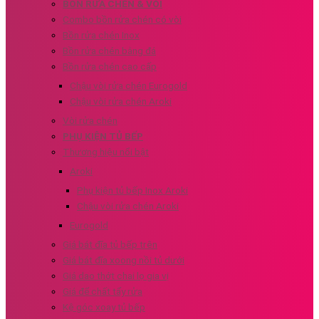
BỒN RỬA CHÉN & VÒI
Combo bồn rửa chén có vòi
Bồn rửa chén Inox
Bồn rửa chén bằng đá
Bồn rửa chén cao cấp
Chậu vòi rửa chén Eurogold
Chậu vòi rửa chén Aroki
Vòi rửa chén
PHỤ KIỆN TỦ BẾP
Thương hiệu nổi bật
Aroki
Phụ kiện tủ bếp Inox Aroki
Chậu vòi rửa chén Aroki
Eurogold
Giá bát đĩa tủ bếp trên
Giá bát đĩa xoong nồi tủ dưới
Giá dao thớt chai lọ gia vị
Giá để chất tẩy rửa
Kệ góc xoay tủ bếp