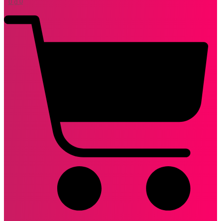
0
₫
0