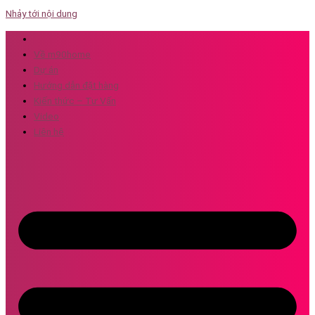
Nhảy tới nội dung
Về m90home
Dự án
Hướng dẫn đặt hàng
Kiến thức – Tư Vấn
Video
Liên hệ