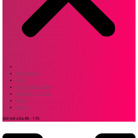
Về m90home
Dự án
Hướng dẫn đặt hàng
Kiến thức – Tư Vấn
Video
Liên hệ
Giờ mở cửa 8h - 17h