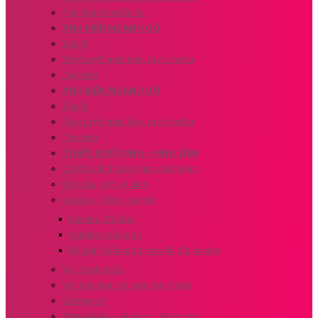
Phụ kiện tủ quần áo
PHỤ KIỆN NGÀNH GỖ
Bản lề
Ray trượt ngăn kéo, ray cửa lùa
Tay nắm
PHỤ KIỆN NGÀNH GỖ
Bản lề
Ray trượt ngăn kéo, ray cửa lùa
Tay nắm
THIẾT BỊ VỆ SINH – NHÀ TẮM
Combo thiết bị vệ sinh tiết kiệm
Bồn cầu, bệt vệ sinh
Lavabo – Bồn rửa mặt
Lavabo đặt bàn
Combo tủ lavabo
Bộ bàn đá lavabo, bàn đá đặt lavabo
Vòi rửa lavabo
Vòi hoa sen, Vòi sen tắm đứng
Gương soi
Máng khăn – kệ góc – Vòi toilet