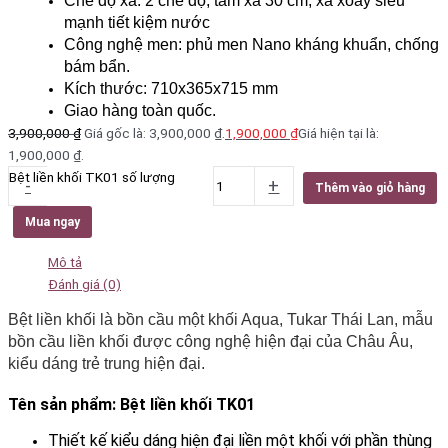
Chế độ xả: 2 chế độ, t
âm xả 30 cm, xả xoáy siêu
mạnh tiết kiệm nước
Công nghệ men: phủ men Nano kháng khuẩn, chống
bám bẩn.
Kích thước: 710x365x715 mm
Giao hàng toàn quốc.
3,900,000
₫
Giá gốc là: 3,900,000 ₫.
1,900,000
₫
Giá hiện tại là:
1,900,000 ₫.
Bệt liền khối TK01 số lượng
-
+
Thêm vào giỏ hàng
Mua ngay
Mô tả
Đánh giá (0)
Bệt liền khối là bồn cầu một khối Aqua, Tukar Thái Lan, mẫu
bồn cầu liền khối được công nghệ hiện đại của Châu Âu,
kiểu dáng trẻ trung hiện đại.
Tên sản phẩm: Bệt liền khối TK01
Thiết kế kiểu dáng hiện đại liền một khối với phần thùng