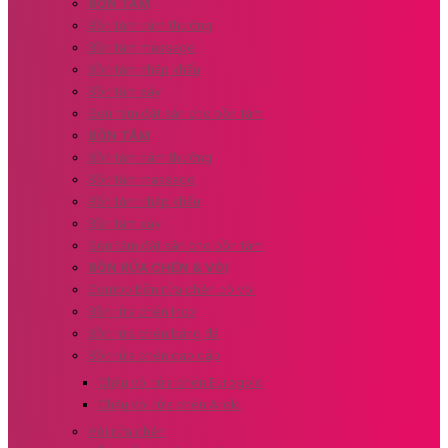
BỒN TẮM
Bồn tắm nằm thường
Bồn tắm massage
Bồn tắm nhập khẩu
Bồn tắm xây
Sen tắm đặt sàn cho bồn tắm
BỒN TẮM
Bồn tắm nằm thường
Bồn tắm massage
Bồn tắm nhập khẩu
Bồn tắm xây
Sen tắm đặt sàn cho bồn tắm
BỒN RỬA CHÉN & VÒI
Combo bồn rửa chén có vòi
Bồn rửa chén Inox
Bồn rửa chén bằng đá
Bồn rửa chén cao cấp
Chậu vòi rửa chén Eurogold
Chậu vòi rửa chén Aroki
Vòi rửa chén