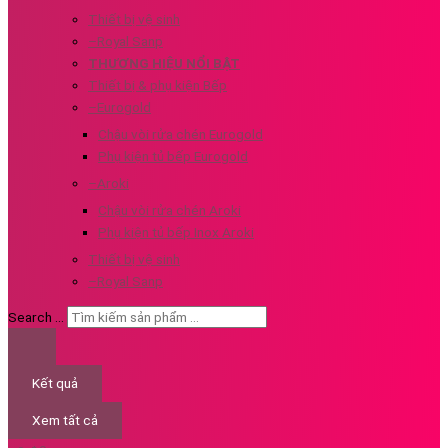
Thiết bị vệ sinh
–Royal Sanp
THƯƠNG HIỆU NỔI BẬT
Thiết bị & phụ kiện Bếp
–Eurogold
Chậu vòi rửa chén Eurogold
Phụ kiện tủ bếp Eurogold
–Aroki
Chậu vòi rửa chén Aroki
Phụ kiện tủ bếp Inox Aroki
Thiết bị vệ sinh
–Royal Sanp
Search ...
Kết quả
Xem tất cả