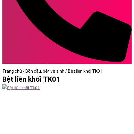
Trang chủ
/
Bồn cầu, bệt vệ sinh
/
Bệt liền khối TK01
Bệt liền khối TK01