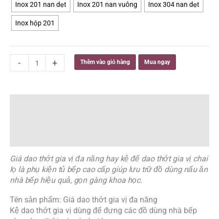
Inox 201 nan dẹt
Inox 201 nan vuông
Inox 304 nan dẹt
Inox
304,
Inox hộp 201
Inox
201
số
lượng
-
+
Thêm vào giỏ hàng
Mua ngay
Mô tả
Thông tin bổ sung
Đánh giá (0)
Giá dao thớt gia vị đa năng hay kệ để dao thớt gia vị chai
lọ là phụ kiện tủ bếp cao cấp giúp lưu trữ đồ dùng nấu ăn
nhà bếp hiệu quả, gọn gàng khoa học.
Tên sản phẩm: Giá dao thớt gia vị đa năng
Kệ dao thớt gia vị dùng để đựng các đồ dùng nhà bếp