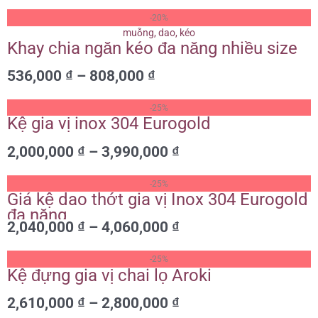
Khoảng
-20%
giá:
Khay chia ngăn kéo đa năng nhiều size
từ
536,000 ₫
536,000
₫
–
808,000
₫
đến
808,000 ₫
Khoảng
-25%
giá:
Kệ gia vị inox 304 Eurogold
từ
2,000,000
₫
–
3,990,000
₫
2,000,000 ₫
đến
Khoảng
3,990,000 ₫
-25%
giá:
Giá kệ dao thớt gia vị Inox 304 Eurogold
từ
đa năng
2,040,000
₫
–
4,060,000
₫
2,040,000 ₫
đến
Khoảng
4,060,000 ₫
-25%
giá:
Kệ đựng gia vị chai lọ Aroki
từ
2,610,000
₫
–
2,800,000
₫
2,610,000 ₫