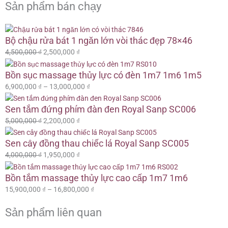
Sản phẩm bán chạy
2,050,000 ₫
đến
Giá
Giá
Giá
Giá
Giá
Giá
Khoảng
Khoảng
2,600,000 ₫
Bộ chậu rửa bát 1 ngăn lớn vòi thác đẹp 78×46
gốc
gốc
gốc
hiện
hiện
hiện
giá:
giá:
là:
là:
là:
tại
tại
tại
từ
từ
4,500,000
₫
2,500,000
₫
4,500,000 ₫.
5,000,000 ₫.
4,000,000 ₫.
là:
là:
là:
6,900,000 ₫
15,900,000 ₫
2,500,000 ₫.
2,200,000 ₫.
1,950,000 ₫.
đến
đến
Bồn sục massage thủy lực có đèn 1m7 1m6 1m5
13,000,000 ₫
16,800,000 ₫
6,900,000
₫
–
13,000,000
₫
Sen tắm đứng phím đàn đen Royal Sanp SC006
5,000,000
₫
2,200,000
₫
Sen cây đồng thau chiếc lá Royal Sanp SC005
4,000,000
₫
1,950,000
₫
Bồn tắm massage thủy lực cao cấp 1m7 1m6
15,900,000
₫
–
16,800,000
₫
Sản phẩm liên quan