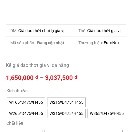
DM:
Giá dao thớt chai lọ gia vị
Thẻ:
Giá dao thớt gia vị
Mã sản phẩm:
Đang cập nhật
Thương hiệu:
EuroNox
Kệ giá dao thớt gia vị đa năng
Khoảng
1,650,000
₫
–
3,037,500
₫
giá:
từ
Giá
Kích thước
1,650,000 ₫
dao
đến
W165*D475*H455
W215*D475*H455
thớt
3,037,500 ₫
gia
W265*D475*H455
W315*D475*H455
W365*D475*H455
vị
đa
Chất liệu
năng