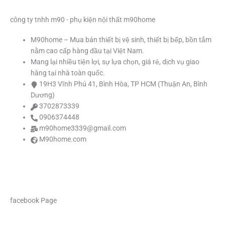
b
a
u
t
o
g
b
e
công ty tnhh m90 - phụ kiện nội thất m90home
M90home – Mua bán thiết bị vệ sinh, thiết bị bếp, bồn tắm
o
r
e
r
nằm cao cấp hàng đầu tại Việt Nam.
Mang lại nhiều tiện lợi, sự lựa chọn, giá rẻ, dịch vụ giao
k
a
hàng tại nhà toàn quốc.
19H3 Vĩnh Phú 41, Bình Hòa, TP HCM (Thuận An, Bình
m
Dương)
3702873339
0906374448
m90home3339@gmail.com
M90home.com
facebook Page