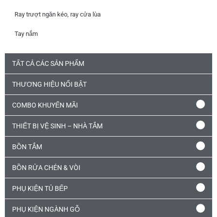
Ray trượt ngăn kéo, ray cửa lùa
Tay nắm
TẤT CẢ CÁC SẢN PHẨM
THƯƠNG HIỆU NỔI BẬT
COMBO KHUYẾN MÃI
THIẾT BỊ VỆ SINH – NHÀ TẮM
BỒN TẮM
BỒN RỬA CHÉN & VÒI
PHỤ KIỆN TỦ BẾP
PHỤ KIỆN NGÀNH GỖ