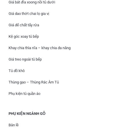
Giá bát đĩa xoong nồi tủ dưới
Giá dao thớt chai lọ gia vị
Giá để chất tẩy rửa
Kệ góc xoay tủ bếp
Khay chia thìa nĩa – khay chia đa năng
Giá treo ngoài tủ bếp
Tủ đồ khô
Thùng gạo – Thùng Rác Âm Tủ
Phụ kiện tủ quần áo
PHỤ KIỆN NGÀNH GỖ
Bản lề