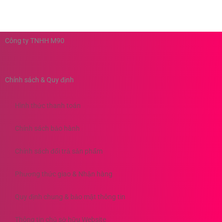
Công ty TNHH M90
Chính sách & Quy định
Hình thức thanh toán
Chính sách bảo hành
Chính sách đổi trả sản phẩm
Phương thức giao & Nhận hàng
Quy định chung & bảo mật thông tin
Thông tin chủ sở hữu Website