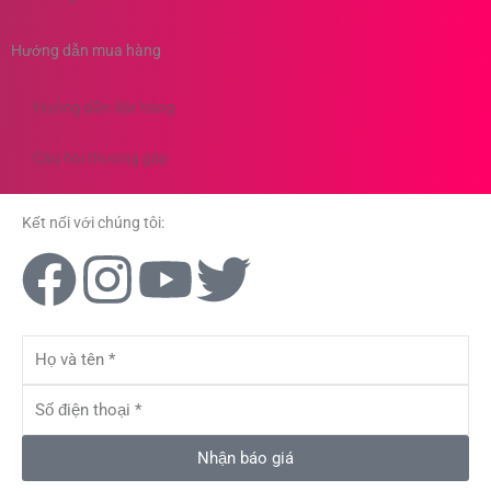
Hướng dẫn mua hàng
Hướng dẫn đặt hàng
Câu hỏi thường gặp
Kết nối với chúng tôi:
F
I
Y
T
a
n
o
w
Họ
c
s
u
i
và
tên
Số
e
t
t
t
điện
thoại
Nhận báo giá