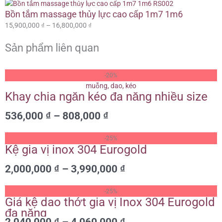
Bồn tắm massage thủy lực cao cấp 1m7 1m6
15,900,000
₫
–
16,800,000
₫
Sản phẩm liên quan
Khoảng
-20%
giá:
Khay chia ngăn kéo đa năng nhiều size
từ
536,000 ₫
536,000
₫
–
808,000
₫
đến
808,000 ₫
Khoảng
-25%
giá:
Kệ gia vị inox 304 Eurogold
từ
2,000,000
₫
–
3,990,000
₫
2,000,000 ₫
đến
Khoảng
3,990,000 ₫
-25%
giá:
Giá kệ dao thớt gia vị Inox 304 Eurogold
từ
đa năng
2,040,000
₫
–
4,060,000
₫