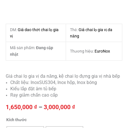
DM:
Giá dao thớt chai lọ gia
Thẻ:
Giá chai lọ gia vị đa
vị
năng
Mã sản phẩm:
Đang cập
Thương hiệu:
EuroNox
nhật
Giá chai lọ gia vị đa năng, kệ chai lọ đựng gia vị nhà bếp
Chất liệu: InoxSUS304, Inox hộp, Inox bóng
Kiểu lắp đặt âm tủ bếp
Ray giảm chấn cao cấp
Khoảng
1,650,000
₫
–
3,000,000
₫
giá:
từ
Giá
Kích thước
1,650,000 ₫
chai