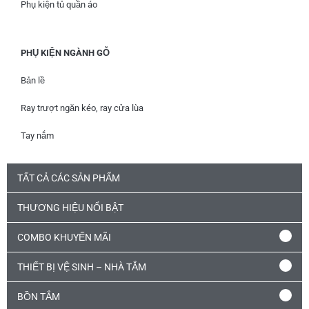
Phụ kiện tủ quần áo
PHỤ KIỆN NGÀNH GỖ
Bản lề
Ray trượt ngăn kéo, ray cửa lùa
Tay nắm
TẤT CẢ CÁC SẢN PHẨM
THƯƠNG HIỆU NỔI BẬT
COMBO KHUYẾN MÃI
THIẾT BỊ VỆ SINH – NHÀ TẮM
BỒN TẮM