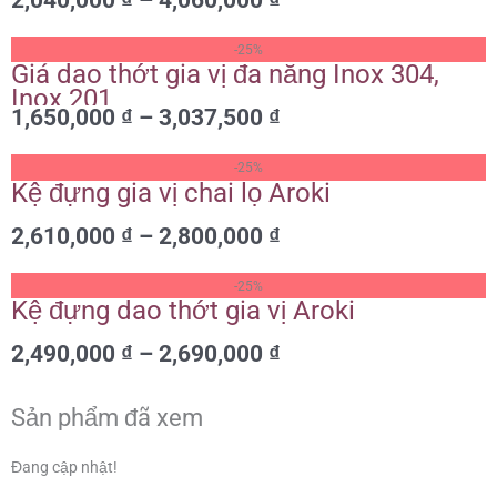
2,040,000 ₫
đến
Khoảng
4,060,000 ₫
-25%
giá:
Giá dao thớt gia vị đa năng Inox 304,
từ
Inox 201
1,650,000
₫
–
3,037,500
₫
1,650,000 ₫
đến
Khoảng
3,037,500 ₫
-25%
giá:
Kệ đựng gia vị chai lọ Aroki
từ
2,610,000
₫
–
2,800,000
₫
2,610,000 ₫
đến
Khoảng
2,800,000 ₫
-25%
giá:
Kệ đựng dao thớt gia vị Aroki
từ
2,490,000
₫
–
2,690,000
₫
2,490,000 ₫
đến
2,690,000 ₫
Sản phẩm đã xem
Đang cập nhật!