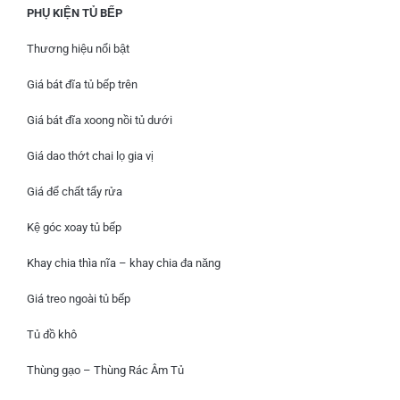
PHỤ KIỆN TỦ BẾP
Thương hiệu nổi bật
Giá bát đĩa tủ bếp trên
Giá bát đĩa xoong nồi tủ dưới
Giá dao thớt chai lọ gia vị
Giá để chất tẩy rửa
Kệ góc xoay tủ bếp
Khay chia thìa nĩa – khay chia đa năng
Giá treo ngoài tủ bếp
Tủ đồ khô
Thùng gạo – Thùng Rác Âm Tủ