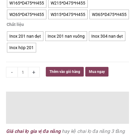
đến
W165*D475*H455
W215*D475*H455
lọ
3,000,000 ₫
gia
W265*D475*H455
W315*D475*H455
W365*D475*H455
vị
đa
Chất liệu
năng
Inox 201 nan dẹt
Inox 201 nan vuông
Inox 304 nan dẹt
Inox
304,
Inox hộp 201
Inox
201
số
lượng
-
+
Thêm vào giỏ hàng
Mua ngay
Mô tả
Thông tin bổ sung
Đánh giá (0)
Giá chai lọ gia vị đa năng
hay kệ chai lọ đa năng 3 tầng