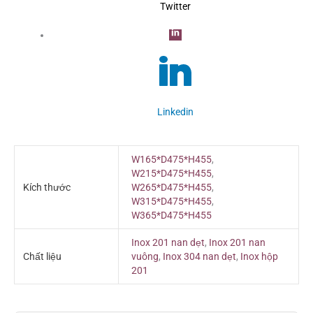
Twitter
Linkedin
W165*D475*H455
,
W215*D475*H455
,
Kích thước
W265*D475*H455
,
W315*D475*H455
,
W365*D475*H455
Inox 201 nan dẹt
,
Inox 201 nan
Chất liệu
vuông
,
Inox 304 nan dẹt
,
Inox hộp
201