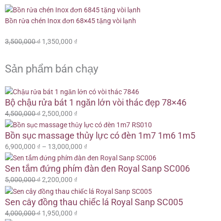
Bồn rửa chén Inox đơn 68×45 tặng vòi lạnh
Giá
Giá
3,500,000
₫
1,350,000
₫
gốc
hiện
là:
tại
Sản phẩm bán chạy
3,500,000 ₫.
là:
1,350,000 ₫.
Giá
Giá
Giá
Giá
Giá
Giá
Khoảng
Khoảng
Bộ chậu rửa bát 1 ngăn lớn vòi thác đẹp 78×46
gốc
gốc
gốc
hiện
hiện
hiện
giá:
giá:
là:
là:
là:
tại
tại
tại
từ
từ
4,500,000
₫
2,500,000
₫
4,500,000 ₫.
5,000,000 ₫.
4,000,000 ₫.
là:
là:
là:
6,900,000 ₫
15,900,000 ₫
2,500,000 ₫.
2,200,000 ₫.
1,950,000 ₫.
đến
đến
Bồn sục massage thủy lực có đèn 1m7 1m6 1m5
13,000,000 ₫
16,800,000 ₫
6,900,000
₫
–
13,000,000
₫
Sen tắm đứng phím đàn đen Royal Sanp SC006
5,000,000
₫
2,200,000
₫
Sen cây đồng thau chiếc lá Royal Sanp SC005
4,000,000
₫
1,950,000
₫