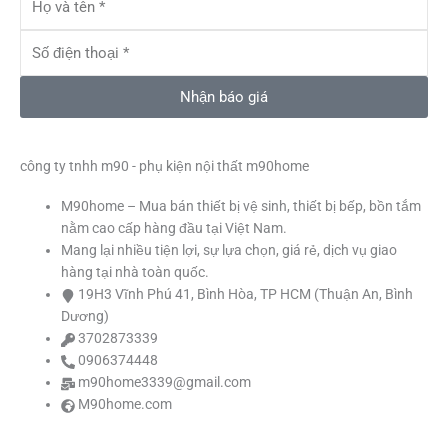
c
s
u
i
và
tên
Số
e
t
t
t
điện
thoại
Nhận báo giá
b
a
u
t
o
g
b
e
công ty tnhh m90 - phụ kiện nội thất m90home
M90home – Mua bán thiết bị vệ sinh, thiết bị bếp, bồn tắm
o
r
e
r
nằm cao cấp hàng đầu tại Việt Nam.
Mang lại nhiều tiện lợi, sự lựa chọn, giá rẻ, dịch vụ giao
k
a
hàng tại nhà toàn quốc.
19H3 Vĩnh Phú 41, Bình Hòa, TP HCM (Thuận An, Bình
m
Dương)
3702873339
0906374448
m90home3339@gmail.com
M90home.com