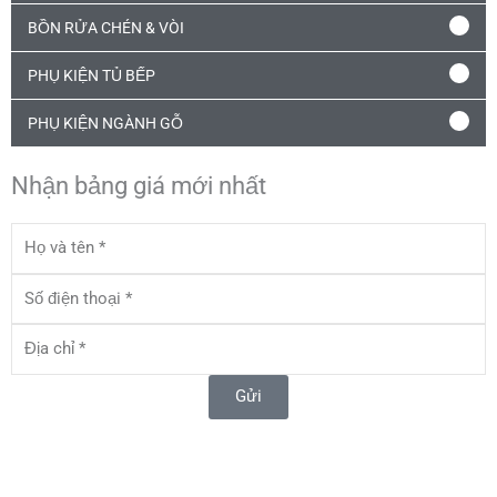
BỒN RỬA CHÉN & VÒI
PHỤ KIỆN TỦ BẾP
PHỤ KIỆN NGÀNH GỖ
Nhận bảng giá mới nhất
Họ
và
tên
Số
điện
thoại
Địa
chỉ
Gửi